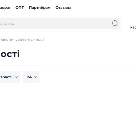
зврат
ОПТ
Партнёрам
Отзывы
ка
Накопичувальні ємності
ості