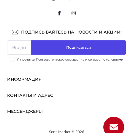
ПОДПИСЫВАЙТЕСЬ НА НОВОСТИ И АКЦИИ:
Подписаться
Я прочитал
Пользовательское соглашение
и согласен с условиями
ИНФОРМАЦИЯ
Оплата и доставка
КОНТАКТЫ И АДРЕС
ОПТ
Партнёрам
м. Киев, ул. Викентия Хвойки, 21
МЕССЕНДЖЕРЫ
О нас
sensmarketlink@gmail.com
Пользовательское соглашение
Telegram
Связаться с нами
пн-пт: 10:00-18:00
Sens Market © 2026
Viber