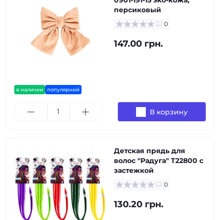
0901-191-15 эко-кожа,
персиковый
0
147.00 грн.
в наличии
популярний
В корзину
Детская прядь для
волос "Радуга" T22800 с
застежкой
0
130.20 грн.