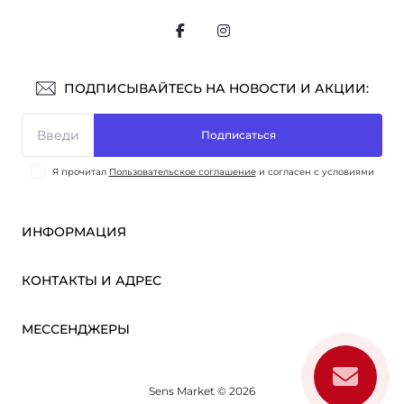
ПОДПИСЫВАЙТЕСЬ НА НОВОСТИ И АКЦИИ:
Подписаться
Я прочитал
Пользовательское соглашение
и согласен с условиями
ИНФОРМАЦИЯ
Оплата и доставка
КОНТАКТЫ И АДРЕС
ОПТ
Партнёрам
м. Киев, ул. Викентия Хвойки, 21
МЕССЕНДЖЕРЫ
О нас
sensmarketlink@gmail.com
Пользовательское соглашение
Telegram
Связаться с нами
пн-пт: 10:00-18:00
Sens Market © 2026
Viber
сб-вс: выходной
Возврат товара