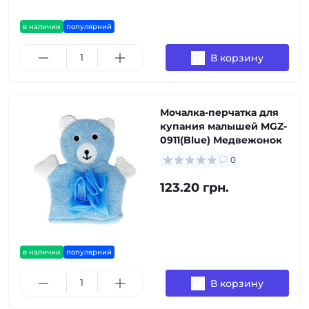
в наличии
популярний
В корзину
Мочалка-перчатка для
купания малышей MGZ-
0911(Blue) Медвежонок
0
123.20 грн.
в наличии
популярний
В корзину