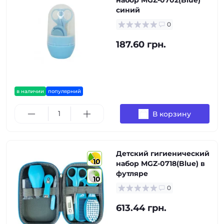
набор MGZ-0702(Blue)
синий
0
187.60 грн.
в наличии
популярний
В корзину
Детский гигиенический
10
набор MGZ-0718(Blue) в
футляре
10
0
613.44 грн.