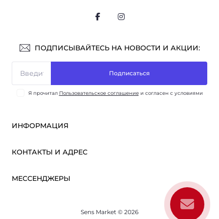
ПОДПИСЫВАЙТЕСЬ НА НОВОСТИ И АКЦИИ:
Подписаться
Я прочитал
Пользовательское соглашение
и согласен с условиями
ИНФОРМАЦИЯ
Оплата и доставка
КОНТАКТЫ И АДРЕС
ОПТ
Партнёрам
м. Киев, ул. Викентия Хвойки, 21
МЕССЕНДЖЕРЫ
О нас
sensmarketlink@gmail.com
Пользовательское соглашение
Telegram
Связаться с нами
пн-пт: 10:00-18:00
Sens Market © 2026
Viber
сб-вс: выходной
Возврат товара