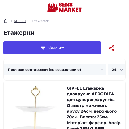
МЕБЛІ
Етажерки
Етажерки
Фильтр
GIPFEL Етажерка
двоярусна AFRODITA
для цукерок/фруктів.
Діаметр нижнього
ярусу 24см, верхнього
20см. Висота: 25см.
Матеріал: фарфор. Колір
білий 3891 GIPFEL