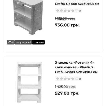
Craft» Серая 52х30х58 см
0
1 132.00 грн.
736.00 грн.
-35%
популярний
продано
Этажерка «Ротанг» 4-
секционная «Plastic's
Craf» Белая 52х30х83 см
0
1 425.00 грн.
927.00 грн.