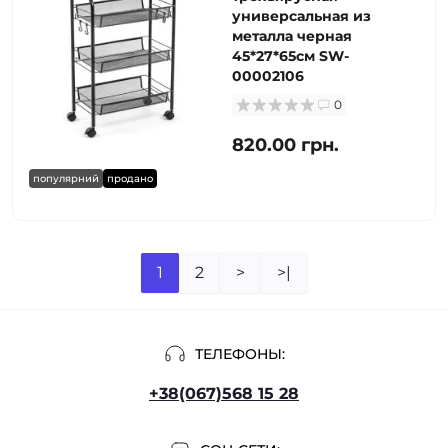
универсальная из
металла черная
45*27*65см SW-
00002106
0
820.00 грн.
популярний
продано
1
2
>
>|
ТЕЛЕФОНЫ:
+38(067)568 15 28