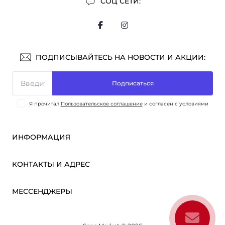
СОЦ СЕТИ:
ПОДПИСЫВАЙТЕСЬ НА НОВОСТИ И АКЦИИ:
Подписаться
Я прочитал
Пользовательское соглашение
и согласен с условиями
ИНФОРМАЦИЯ
Оплата и доставка
КОНТАКТЫ И АДРЕС
ОПТ
Партнёрам
м. Киев, ул. Викентия Хвойки, 21
МЕССЕНДЖЕРЫ
О нас
sensmarketlink@gmail.com
Пользовательское соглашение
Telegram
Связаться с нами
пн-пт: 10:00-18:00