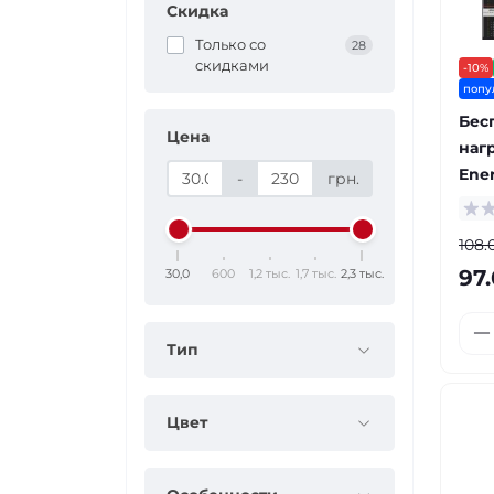
Скидка
Только со
28
cкидками
-10%
попу
Бес
Цена
наг
Ener
-
грн.
108.
97.
30,0
600
1,2 тыс.
1,7 тыс.
2,3 тыс.
Тип
Цвет