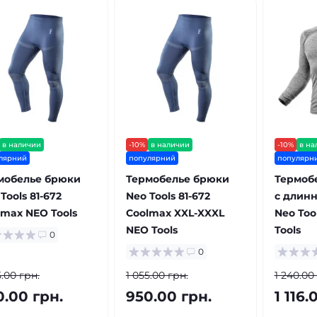
в наличии
-10%
в наличии
-10%
в на
лярний
популярний
популярн
мобелье брюки
Термобелье брюки
Термоб
Tools 81-672
Neo Tools 81-672
с длин
lmax NEO Tools
Coolmax XXL-XXXL
Neo Too
NEO Tools
Tools
0
0
5.00 грн.
1 055.00 грн.
1 240.00
0.00 грн.
950.00 грн.
1 116.