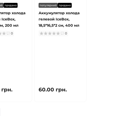
ий
продано
популярний
продано
лятор холода
Аккумулятор холода
 IceBox,
гелевой IceBox,
см, 200 мл
18,5*16,5*2 см, 400 мл
0
0
 грн.
60.00 грн.