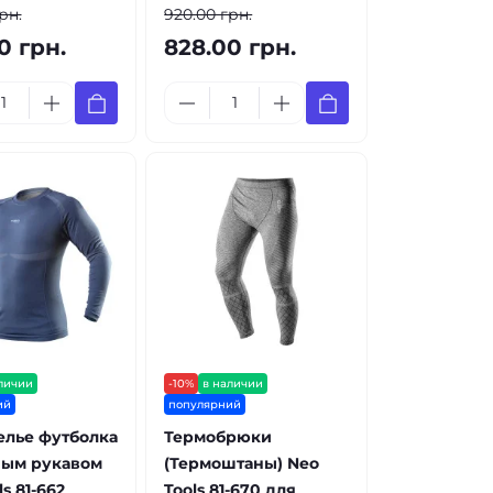
рн.
920.00 грн.
0 грн.
828.00 грн.
личии
-10%
в наличии
ий
популярний
елье футболка
Термобрюки
ным рукавом
(Термоштаны) Neo
s 81-662
Tools 81-670 для