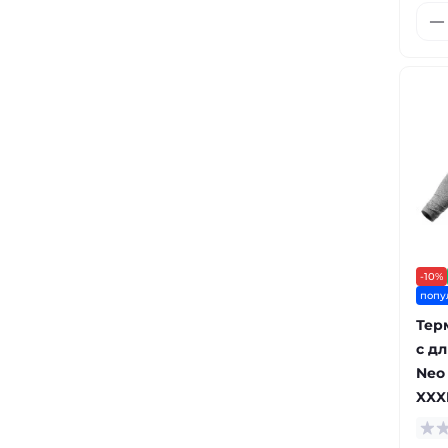
-10%
попу
Тер
с д
Neo 
XXX