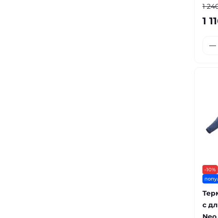
1 24
1 1
-10%
попу
Тер
с д
Neo 