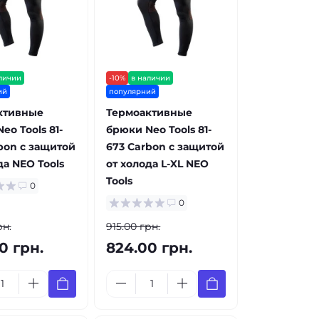
личии
-10%
в наличии
ий
популярний
ктивные
Термоактивные
eo Tools 81-
брюки Neo Tools 81-
bon с защитой
673 Carbon с защитой
да NEO Tools
от холода L-XL NEO
Tools
0
0
рн.
915.00 грн.
0 грн.
824.00 грн.