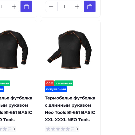
личии
-10%
в наличии
ий
популярний
елье футболка
Термобелье футболка
ным рукавом
с длинным рукавом
s 81-661 BASIC
Neo Tools 81-661 BASIC
O Tools
XXL-XXXL NEO Tools
0
0