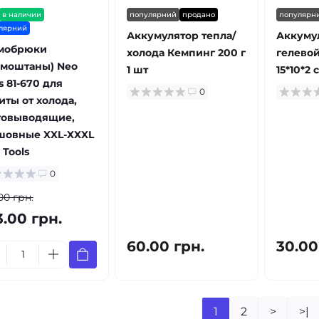
в наличии
популярний
продано
популярн
лярний
Аккумулятор тепла/
Аккуму
мобрюки
холода Кемпинг 200 г
гелевой
рмоштаны) Neo
1 шт
15*10*2 
s 81-670 для
0
иты от холода,
говыводящие,
шовные XXL-XXXL
 Tools
0
00 грн.
3.00 грн.
60.00 грн.
30.00
1
2
>
>|