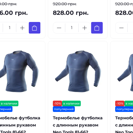
0.00 грн.
920.00 грн.
920.00 г
16.00 грн.
828.00 грн.
828.0
в наличии
-10%
в наличии
-10%
в на
лярний
популярний
популярн
мобелье футболка
Термобелье футболка
Термоб
линным рукавом
с длинным рукавом
с длин
Tools 81-662
Neo Tools 81-662
Neo Tool