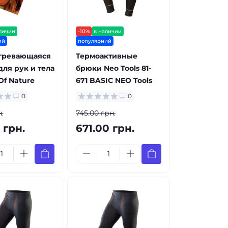
личии
-10%
в наличии
ий
популярний
гревающаяся
Термоактивные
для рук и тела
брюки Neo Tools 81-
Of Nature
671 BASIC NEO Tools
0
0
.
745.00 грн.
 грн.
671.00 грн.