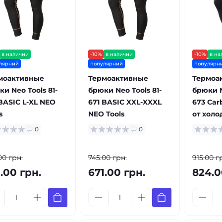
в наличии
-10%
в наличии
-10%
в на
лярний
популярний
популярн
моактивные
Термоактивные
Термоа
и Neo Tools 81-
брюки Neo Tools 81-
брюки N
BASIC L-XL NEO
671 BASIC XXL-XXXL
673 Car
s
NEO Tools
от холо
0
0
00 грн.
745.00 грн.
915.00 г
.00 грн.
671.00 грн.
824.0