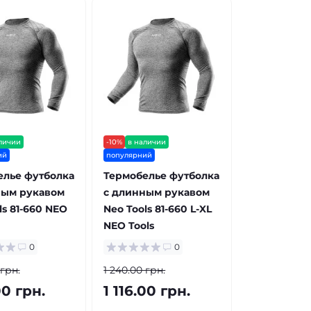
личии
-10%
в наличии
ий
популярний
елье футболка
Термобелье футболка
ным рукавом
с длинным рукавом
ls 81-660 NEO
Neo Tools 81-660 L-XL
NEO Tools
0
0
 грн.
1 240.00 грн.
00 грн.
1 116.00 грн.