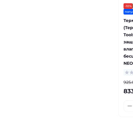
-10%
попу
Тер
(Те
Tool
защ
вла
бес
NEO
925.
83