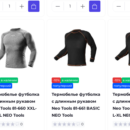
в наличии
-10%
в наличии
-10%
в на
лярний
популярний
популярн
мобелье футболка
Термобелье футболка
Термоб
линным рукавом
с длинным рукавом
с длин
Tools 81-660 XXL-
Neo Tools 81-661 BASIC
Neo Tool
L NEO Tools
NEO Tools
L-XL NE
0
0