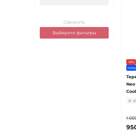
Сбросить
Выберите фильтры
-10%
попу
Тер
Neo 
Coo
1 05
95