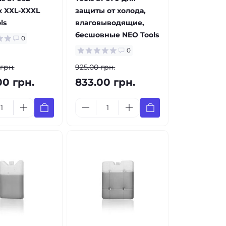
x XXL-XXXL
защиты от холода,
ls
влаговыводящие,
бесшовные NEO Tools
0
0
 грн.
925.00 грн.
00 грн.
833.00 грн.