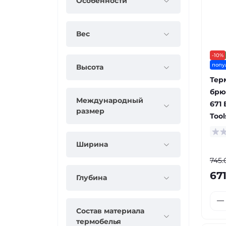
Особенности
Вес
-10%
попу
Высота
Тер
брюк
Международный
671 
размер
Tool
Ширина
745.
671
Глубина
Состав материала
термобелья