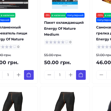
в наличии
-9%
в наличии
популярний
-10%
в на
лярний
популярн
Пакет охлаждающий
пламенный
Самона
Energy Of Nature
реватель пищи
грелка 
Medium
gy Of Nature
Energy 
0
0
00 грн.
55.00 грн.
51.00 грн
00 грн.
50.00 грн.
46.00