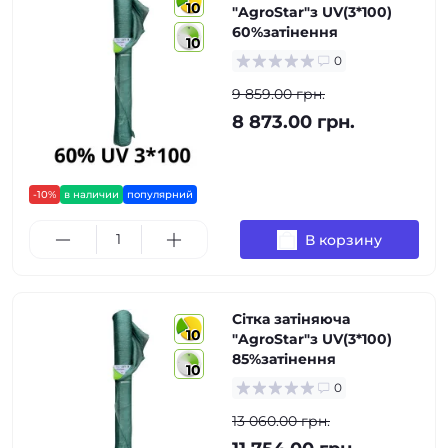
10
"AgroStar"з UV(3*100)
60%затінення
10
0
9 859.00 грн.
8 873.00 грн.
-10%
в наличии
популярний
В корзину
Сітка затіняюча
10
"AgroStar"з UV(3*100)
85%затінення
10
0
13 060.00 грн.