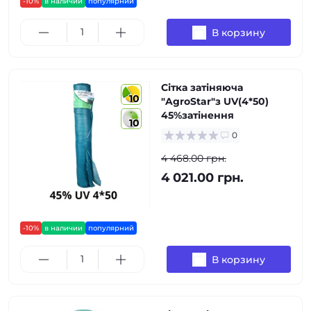
-10%
в наличии
популярний
В корзину
Сітка затіняюча
10
"AgroStar"з UV(4*50)
45%затінення
10
0
4 468.00 грн.
4 021.00 грн.
-10%
в наличии
популярний
В корзину