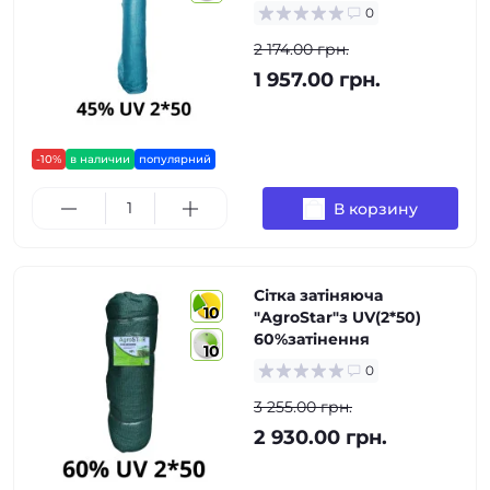
0
2 174.00 грн.
1 957.00 грн.
-10%
в наличии
популярний
В корзину
Сітка затіняюча
10
"AgroStar"з UV(2*50)
60%затінення
10
0
3 255.00 грн.
2 930.00 грн.