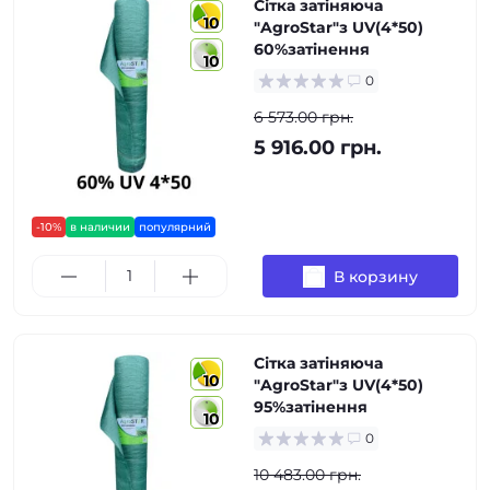
Сітка затіняюча
10
"AgroStar"з UV(4*50)
60%затінення
10
0
6 573.00 грн.
5 916.00 грн.
-10%
в наличии
популярний
В корзину
Сітка затіняюча
10
"AgroStar"з UV(4*50)
95%затінення
10
0
10 483.00 грн.