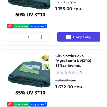
1 283.00 грн.
1 155.00 грн.
-10%
в наличии
популярний
В корзину
Сітка затіняюча
10
"AgroStar"з UV(3*10)
85%затінення,
10
0
1 813.00 грн.
1 632.00 грн.
-10%
в наличии
популярний