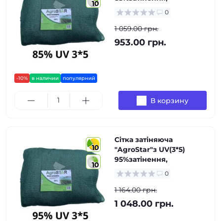
10
0
1 059.00 грн.
953.00 грн.
-10%
в наличии
популярний
В корзину
Сітка затіняюча
10
"AgroStar"з UV(3*5)
95%затінення,
10
0
1 164.00 грн.
1 048.00 грн.