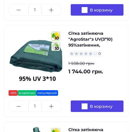
В корзину
Сітка затіняюча
10
"AgroStar"з UV(3*10)
95%затінення,
10
0
1 938.00 грн.
1 744.00 грн.
-10%
в наличии
популярний
В корзину
Сітка затіняюча