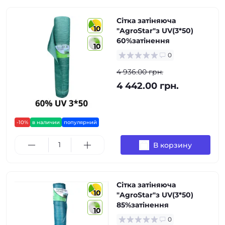
Сітка затіняюча
10
"AgroStar"з UV(3*50)
60%затінення
10
0
4 936.00 грн.
4 442.00 грн.
-10%
в наличии
популярний
В корзину
Сітка затіняюча
10
"AgroStar"з UV(3*50)
85%затінення
10
0