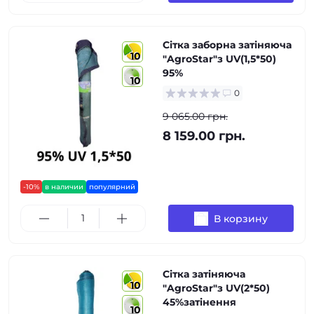
Сітка заборна затіняюча
10
"AgroStar"з UV(1,5*50)
95%
10
0
9 065.00 грн.
8 159.00 грн.
-10%
в наличии
популярний
В корзину
Сітка затіняюча
10
"AgroStar"з UV(2*50)
45%затінення
10