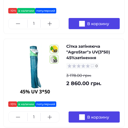
-10%
в наличии
популярний
В корзину
Сітка затіняюча
10
"AgroStar"з UV(3*50)
45%затінення
10
0
3 178.00 грн.
2 860.00 грн.
-10%
в наличии
популярний
В корзину