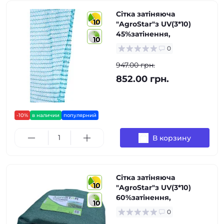
Сітка затіняюча
10
"AgroStar"з UV(3*10)
45%затінення,
10
0
947.00 грн.
852.00 грн.
-10%
в наличии
популярний
В корзину
Сітка затіняюча
10
"AgroStar"з UV(3*10)
60%затінення,
10
0