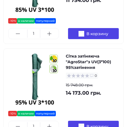
11 754.00 грн.
-10%
в наличии
популярний
В корзину
Сітка затіняюча
10
"AgroStar"з UV(3*100)
95%затінення
10
0
15 748.00 грн.
14 173.00 грн.
-10%
в наличии
популярний
В корзину