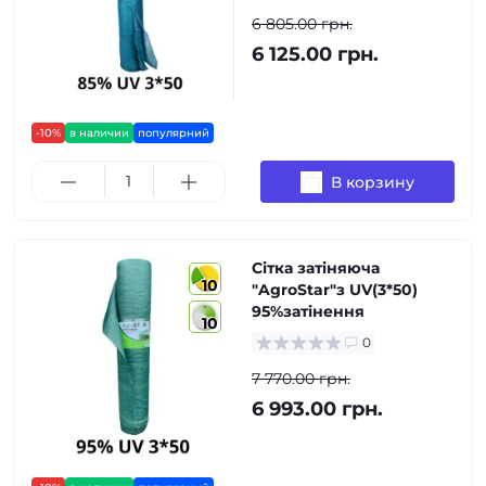
6 805.00 грн.
6 125.00 грн.
-10%
в наличии
популярний
В корзину
Сітка затіняюча
10
"AgroStar"з UV(3*50)
95%затінення
10
0
7 770.00 грн.
6 993.00 грн.