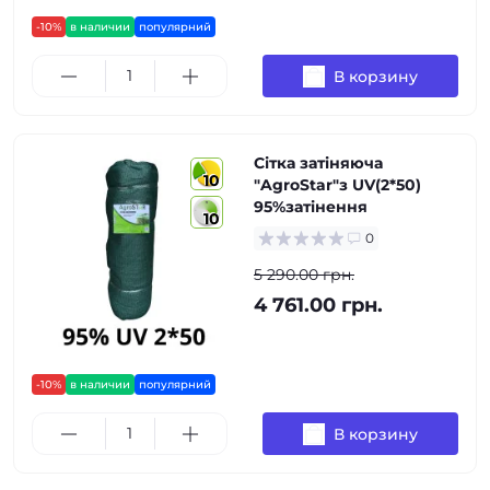
-10%
в наличии
популярний
В корзину
Сітка затіняюча
10
"AgroStar"з UV(2*50)
95%затінення
10
0
5 290.00 грн.
4 761.00 грн.
-10%
в наличии
популярний
В корзину