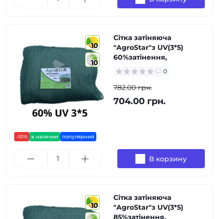
Сітка затіняюча
10
"AgroStar"з UV(3*5)
60%затінення,
10
0
782.00 грн.
704.00 грн.
-10%
в наличии
популярний
В корзину
Сітка затіняюча
10
"AgroStar"з UV(3*5)
85%затінення,