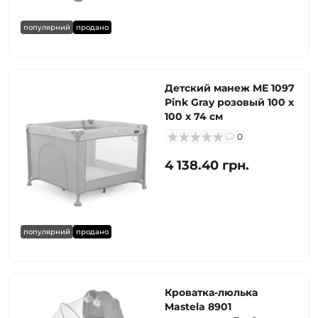
популярний
продано
Детский манеж ME 1097
Pink Gray розовый 100 х
100 х 74 см
0
4 138.40 грн.
популярний
продано
Кроватка-люлька
Mastela 8901