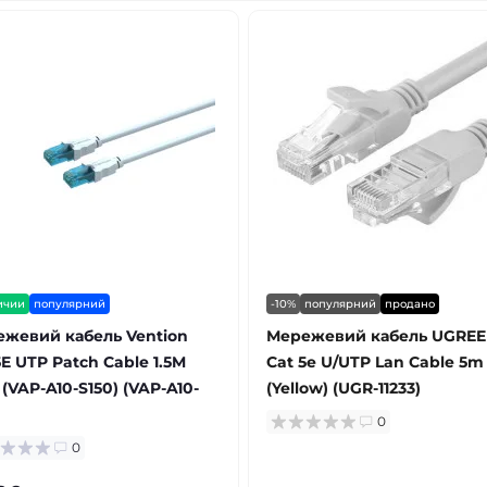
ичии
популярний
-10%
популярний
продано
жевий кабель Vention
Мережевий кабель UGRE
5E UTP Patch Cable 1.5M
Cat 5e U/UTP Lan Cable 5m
 (VAP-A10-S150) (VAP-A10-
(Yellow) (UGR-11233)
)
0
0