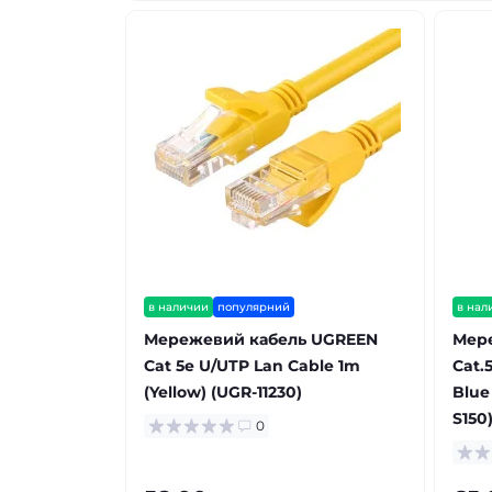
в наличии
популярний
в нал
Мережевий кабель UGREEN
Мере
Cat 5e U/UTP Lan Cable 1m
Cat.
(Yellow) (UGR-11230)
Blue
S150
0