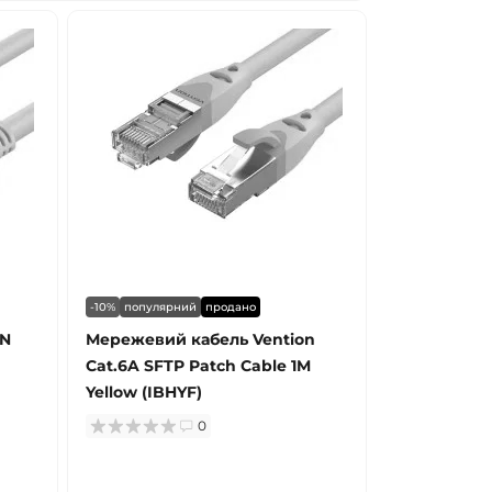
-10%
популярний
продано
EN
Мережевий кабель Vention
Cat.6A SFTP Patch Cable 1M
Yellow (IBHYF)
0