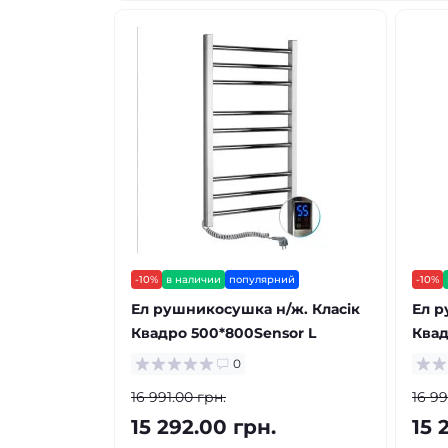
-10%
в наличии
популярний
-10%
Ел рушникосушка н/ж. Класік
Ел р
Квадро 500*800Sensor L
Квад
0
16 991.00 грн.
16 99
15 292.00 грн.
15 