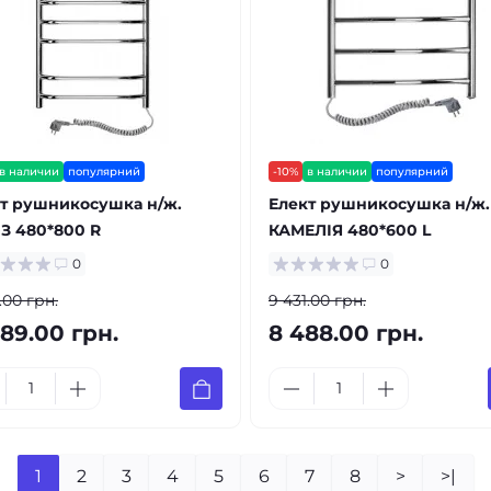
в наличии
популярний
-10%
в наличии
популярний
т рушникосушка н/ж.
Елект рушникосушка н/ж.
З 480*800 R
КАМЕЛІЯ 480*600 L
0
0
1.00 грн.
9 431.00 грн.
189.00 грн.
8 488.00 грн.
1
2
3
4
5
6
7
8
>
>|