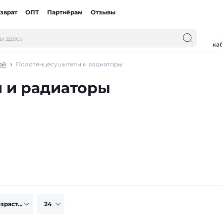
зврат
ОПТ
Партнёрам
Отзывы
ка
ой
Полотенцесушители и радиаторы
 и радиаторы