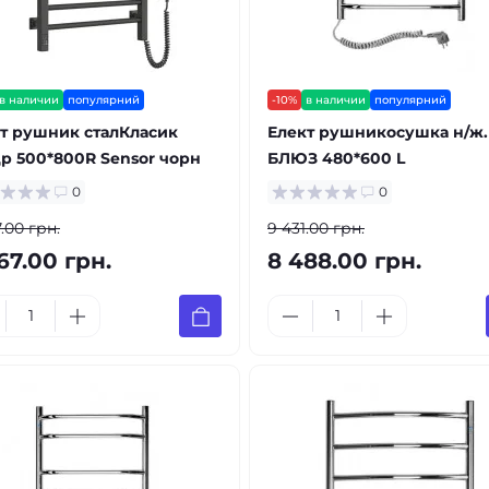
в наличии
популярний
-10%
в наличии
популярний
т рушник сталКласик
Елект рушникосушка н/ж.
р 500*800R Sensor чорн
БЛЮЗ 480*600 L
0
0
.00 грн.
9 431.00 грн.
67.00 грн.
8 488.00 грн.