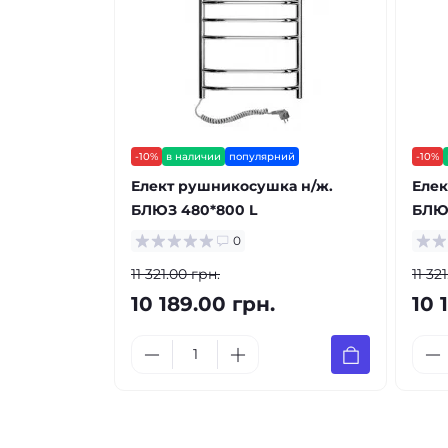
-10%
в наличии
популярний
-10%
Елект рушникосушка н/ж.
Елек
БЛЮЗ 480*800 L
БЛЮ
0
11 321.00 грн.
11 32
10 189.00 грн.
10 