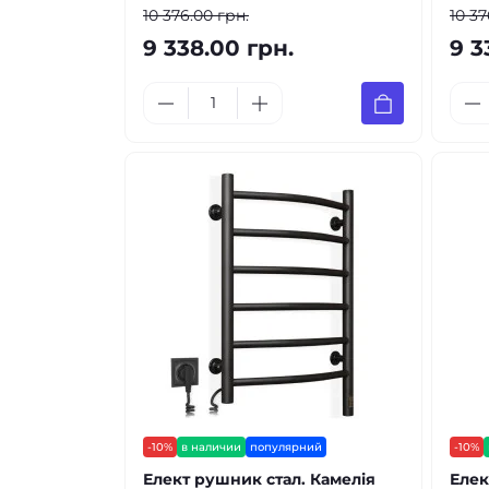
10 376.00 грн.
10 37
9 338.00 грн.
9 3
-10%
в наличии
популярний
-10%
Елект рушник стал. Камелія
Елек