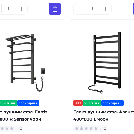
в наличии
популярний
-10%
в наличии
популярний
т рушник стал. Fortis
Елект рушник стал. Аванг
800 R Sensor чорн
480*800 L чорн
0
0