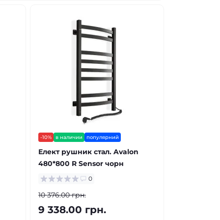
-10%
в наличии
популярний
n
Елект рушник стал. Avalon
480*800 R Sensor чорн
0
10 376.00 грн.
9 338.00 грн.