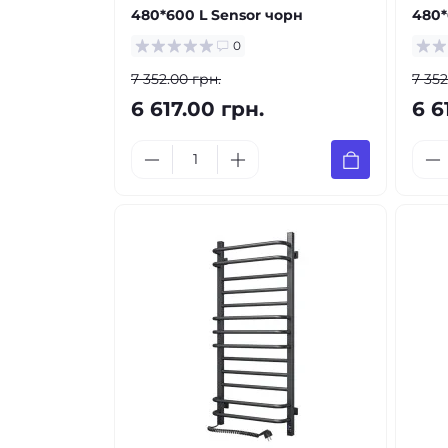
480*600 L Sensor чорн
480*
0
7 352.00 грн.
7 352
6 617.00 грн.
6 6