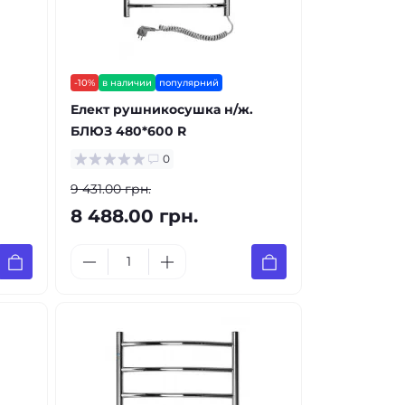
-10%
в наличии
популярний
Елект рушникосушка н/ж.
БЛЮЗ 480*600 R
0
9 431.00 грн.
8 488.00 грн.