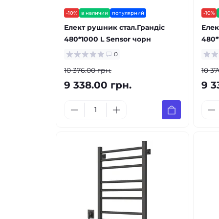
-10%
в наличии
популярний
-10%
Елект рушник стал.Грандіс
Елек
480*1000 L Sensor чорн
480*
0
10 376.00 грн.
10 37
9 338.00 грн.
9 3