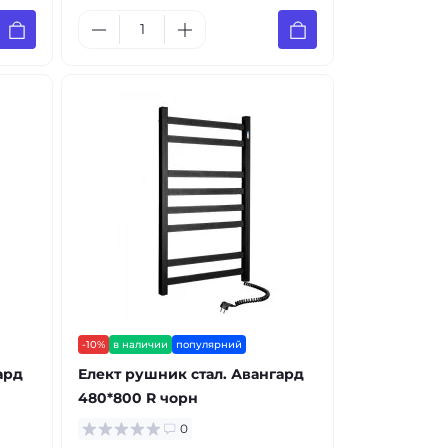
-10%
в наличии
популярний
ард
Елект рушник стал. Авангард
480*800 R чорн
0