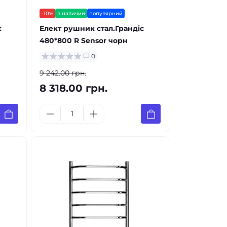
-10%
в наличии
популярний
с
Елект рушник стал.Грандіс
480*800 R Sensor чорн
0
9 242.00 грн.
8 318.00 грн.