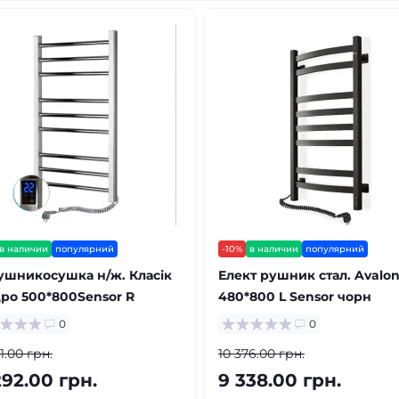
в наличии
популярний
-10%
в наличии
популярний
ушникосушка н/ж. Класік
Елект рушник стал. Avalo
ро 500*800Sensor R
480*800 L Sensor чорн
0
0
1.00 грн.
10 376.00 грн.
292.00 грн.
9 338.00 грн.