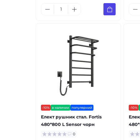
-10%
в наличии
популярний
-10%
Елект рушник стал. Fortis
Елек
480*800 L Sensor чорн
480*
0