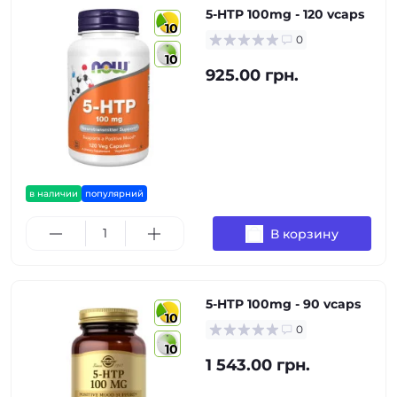
5-HTP 100mg - 120 vcaps
10
0
10
925.00 грн.
в наличии
популярний
В корзину
5-HTP 100mg - 90 vcaps
10
0
10
1 543.00 грн.