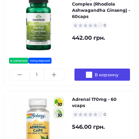
Complex (Rhodiola
Ashwagandha Ginseng) -
60caps
0
442.00 грн.
в наличии
популярний
В корзину
Adrenal 170mg - 60
10
vcaps
0
10
546.00 грн.