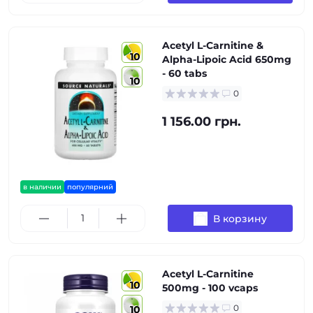
Acetyl L-Carnitine &
10
Alpha-Lipoic Acid 650mg
- 60 tabs
10
0
1 156.00 грн.
в наличии
популярний
В корзину
Acetyl L-Carnitine
10
500mg - 100 vcaps
0
10