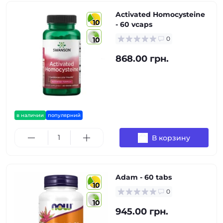
Activated Homocysteine
10
- 60 vcaps
0
10
868.00 грн.
в наличии
популярний
В корзину
Adam - 60 tabs
10
0
10
945.00 грн.