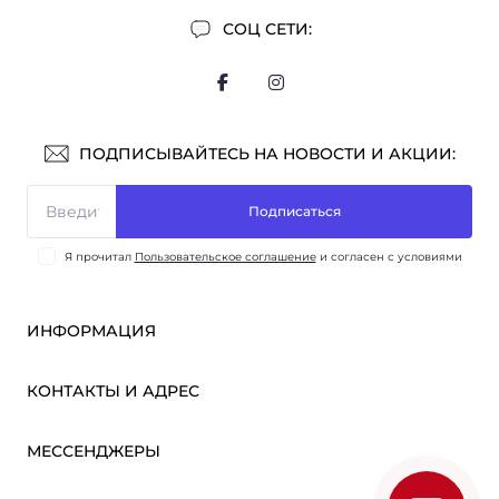
СОЦ СЕТИ:
ПОДПИСЫВАЙТЕСЬ НА НОВОСТИ И АКЦИИ:
Подписаться
Я прочитал
Пользовательское соглашение
и согласен с условиями
ИНФОРМАЦИЯ
Оплата и доставка
КОНТАКТЫ И АДРЕС
ОПТ
Партнёрам
м. Киев, ул. Викентия Хвойки, 21
МЕССЕНДЖЕРЫ
О нас
sensmarketlink@gmail.com
Пользовательское соглашение
Telegram