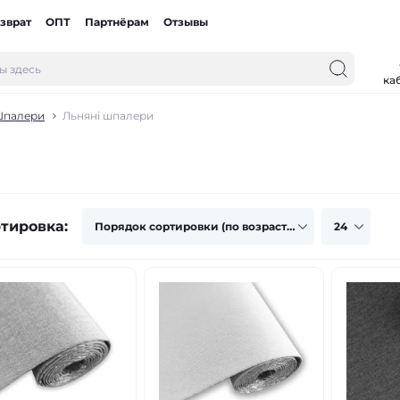
зврат
ОПТ
Партнёрам
Отзывы
ка
палери
Льняні шпалери
тировка: