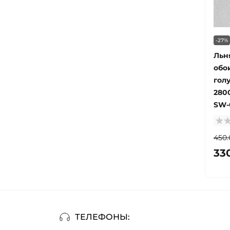
-27%
Льн
обо
гол
280
SW-
450.
33
ТЕЛЕФОНЫ: