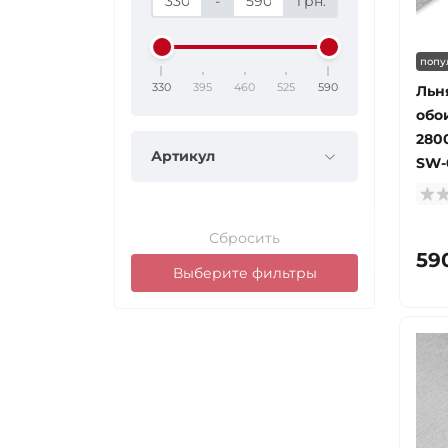
-
грн.
попу
330
395
460
525
590
Льн
обо
280
Артикул
SW-
Сбросить
59
Выберите фильтры