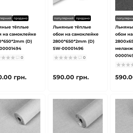
лярний
продано
популярний
продано
популярн
яные тёплые
Льняные тёплые
Льняны
и на самоклейке
обои на самоклейке
обои на
0*650*2mm (D)
2800*650*2mm (D)
2800х6
00001494
SW-00001496
меланж 
000014
0
0
0.00 грн.
590.00 грн.
590.0