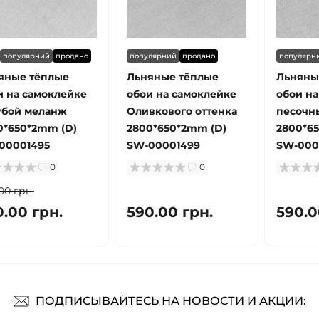
популярний
продано
популярний
продано
популярн
яные тёплые
Льняные тёплые
Льняны
и на самоклейке
обои на самоклейке
обои на
убой меланж
Оливкового оттенка
песочн
0*650*2mm (D)
2800*650*2mm (D)
2800*6
00001495
SW-00001499
SW-000
0
0
00 грн.
0.00 грн.
590.00 грн.
590.0
ПОДПИСЫВАЙТЕСЬ НА НОВОСТИ И АКЦИИ: