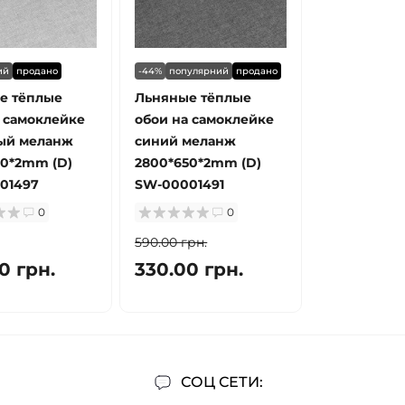
ий
продано
-44%
популярний
продано
е тёплые
Льняные тёплые
 самоклейке
обои на самоклейке
ый меланж
синий меланж
50*2mm (D)
2800*650*2mm (D)
01497
SW-00001491
0
0
590.00 грн.
0 грн.
330.00 грн.
СОЦ СЕТИ: