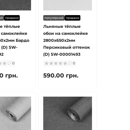
ий
продано
популярний
продано
е тёплые
Льняные тёплые
 самоклейке
обои на самоклейке
50х2мм Бардо
2800х650х2мм
(D) SW-
Персиковый оттенок
92
(D) SW-00001493
0
0
0 грн.
590.00 грн.