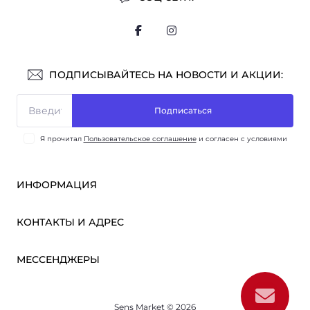
ПОДПИСЫВАЙТЕСЬ НА НОВОСТИ И АКЦИИ:
Подписаться
Я прочитал
Пользовательское соглашение
и согласен с условиями
ИНФОРМАЦИЯ
Оплата и доставка
КОНТАКТЫ И АДРЕС
ОПТ
Партнёрам
м. Киев, ул. Викентия Хвойки, 21
МЕССЕНДЖЕРЫ
О нас
sensmarketlink@gmail.com
Пользовательское соглашение
Telegram
Связаться с нами
пн-пт: 10:00-18:00
Sens Market © 2026
Viber