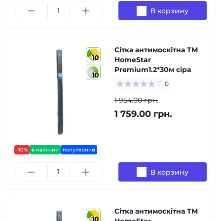
В корзину
Сітка антимоскітна ТМ
10
HomeStar
Premium1.2*30м сіра
10
0
1 954.00 грн.
1 759.00 грн.
-10%
в наличии
популярний
В корзину
Сітка антимоскітна ТМ
10