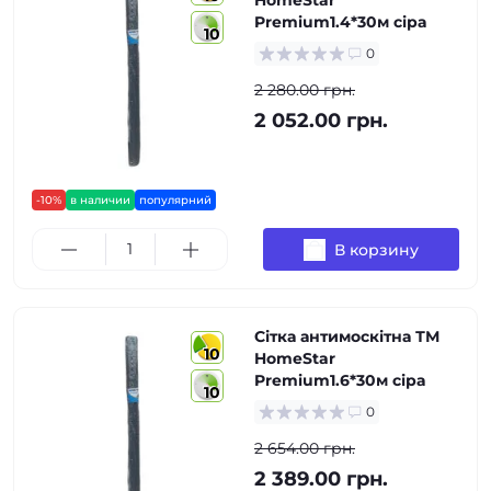
HomeStar
Premium1.4*30м сіра
10
0
2 280.00 грн.
2 052.00 грн.
-10%
в наличии
популярний
В корзину
Сітка антимоскітна ТМ
10
HomeStar
Premium1.6*30м сіра
10
0
2 654.00 грн.
2 389.00 грн.