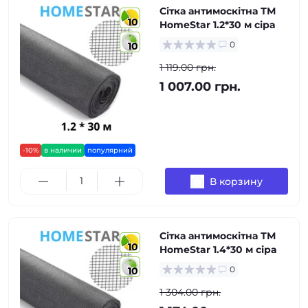
Сітка антимоскітна ТМ
10
HomeStar 1.2*30 м сіра
0
10
1 119.00 грн.
1 007.00 грн.
-10%
в наличии
популярний
В корзину
Сітка антимоскітна ТМ
10
HomeStar 1.4*30 м сіра
0
10
1 304.00 грн.