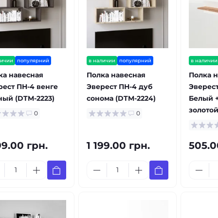
личии
популярний
в наличии
популярний
в наличии
ка навесная
Полка навесная
Полка н
рест ПН-4 венге
Эверест ПН-4 дуб
Эверес
ный (DTM-2223)
сонома (DTM-2224)
Белый +
золотой
0
0
99.00 грн.
1 199.00 грн.
505.0