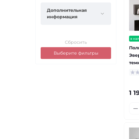
Дополнительная
информация
в на
Сбросить
Пол
Выберите фильтры
Эве
тем
1 1