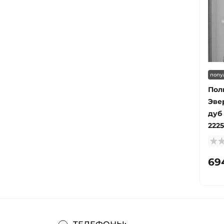
попу
Пол
Эве
дуб
2225
69