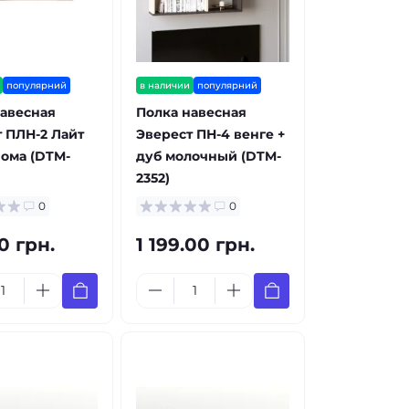
популярний
в наличии
популярний
авесная
Полка навесная
 ПЛН-2 Лайт
Эверест ПН-4 венге +
ома (DTM-
дуб молочный (DTM-
2352)
0
0
0 грн.
1 199.00 грн.