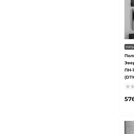
попу
Пол
Эве
ПН-
(DT
57