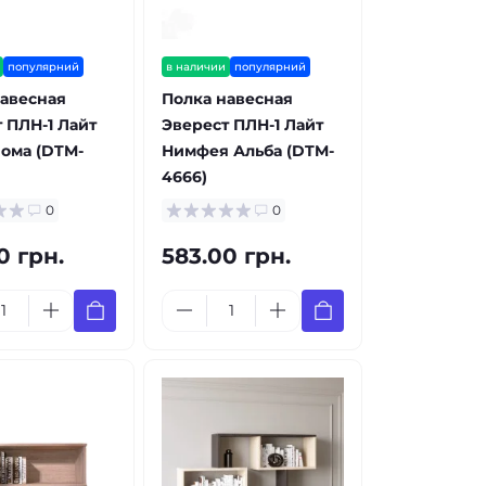
популярний
в наличии
популярний
авесная
Полка навесная
 ПЛН-1 Лайт
Эверест ПЛН-1 Лайт
ома (DTM-
Нимфея Альба (DTM-
4666)
0
0
0 грн.
583.00 грн.