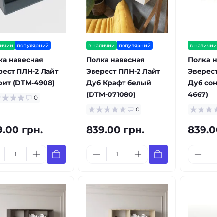
личии
популярний
в наличии
популярний
в наличии
ка навесная
Полка навесная
Полка н
рест ПЛН-2 Лайт
Эверест ПЛН-2 Лайт
Эверест
фит (DTM-4908)
Дуб Крафт белый
Дуб сон
(DTM-071080)
4667)
0
0
9.00 грн.
839.00 грн.
839.0