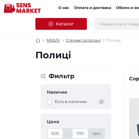
О нас
Оплата и доставка
Обмен и во
Каталог
МЕБЛІ
Стелажі та полиці
Полиці
Полиці
Фильтр
Сор
Наличие
Есть в наличии
12
Цена
-
грн.