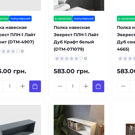
личии
популярний
в наличии
популярний
в наличии
ка навесная
Полка навесная
Полка н
рест ПЛН-1 Лайт
Эверест ПЛН-1 Лайт
Эверест
фит (DTM-4907)
Дуб Крафт белый
Дуб сон
(DTM-071079)
4665)
0
0
3.00 грн.
583.00 грн.
583.0