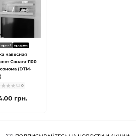
лярний
продано
ка навесная
рест Соната-1100
 сонома (DTM-
)
0
4.00 грн.