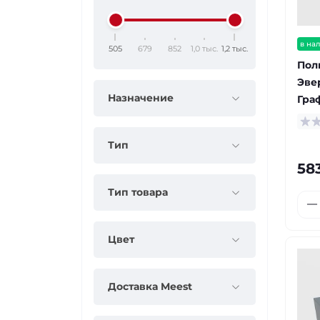
в на
505
679
852
1,0 тыс.
1,2 тыс.
Пол
Эве
Назначение
Гра
Тип
58
Тип товара
Цвет
Доставка Meest