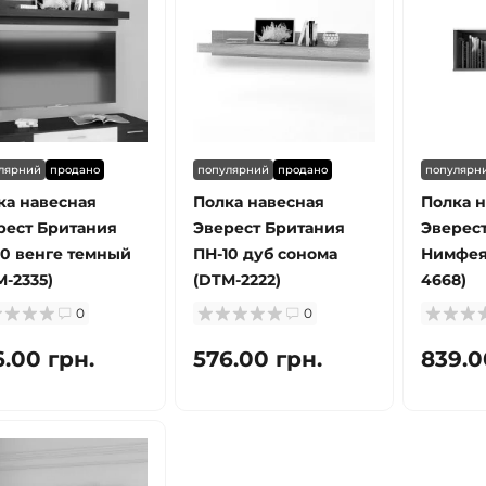
лярний
продано
популярний
продано
популярн
ка навесная
Полка навесная
Полка н
рест Британия
Эверест Британия
Эверест
10 венге темный
ПН-10 дуб сонома
Нимфея
M-2335)
(DTM-2222)
4668)
0
0
6.00 грн.
576.00 грн.
839.0