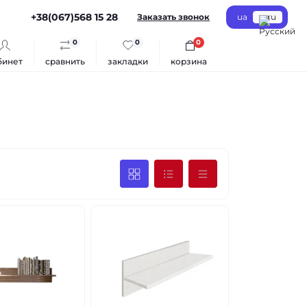
+38(067)568 15 28
Заказать звонок
ua
ru
0
0
0
бинет
сравнить
закладки
корзина