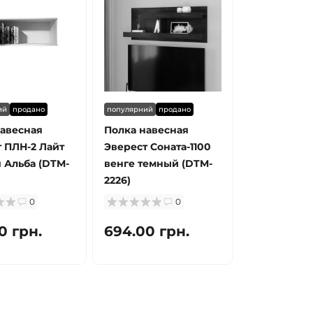
ий
продано
популярний
продано
авесная
Полка навесная
 ПЛН-2 Лайт
Эверест Соната-1100
 Альба (DTM-
венге темный (DTM-
2226)
0
0
0 грн.
694.00 грн.