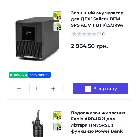
Зовнішній акумулятор
10
для ДБЖ Salicru BEM
SPS.ADV T B1 1/1,5/2kVA
10
0
2 964.50 грн.
в наличии
популярний
В корзину
Подовжувач живлення
10
Fenix ARB-LP21 для
ліхтаря HM75RSE з
10
функцією Power Bank