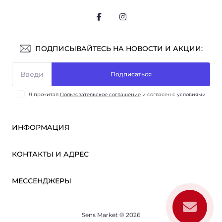
ПОДПИСЫВАЙТЕСЬ НА НОВОСТИ И АКЦИИ:
Подписаться
Я прочитал
Пользовательское соглашение
и согласен с условиями
ИНФОРМАЦИЯ
Оплата и доставка
КОНТАКТЫ И АДРЕС
ОПТ
Партнёрам
м. Киев, ул. Викентия Хвойки, 21
МЕССЕНДЖЕРЫ
О нас
sensmarketlink@gmail.com
Пользовательское соглашение
Telegram
Связаться с нами
пн-пт: 10:00-18:00
Sens Market © 2026
Viber
сб-вс: выходной
Возврат товара