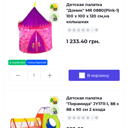
Детская палатка
10
"Домик" MR 0880(Pink-1)
100 х 100 х 120 см,на
10
колышках
0
1 233.40 грн.
в наличии
популярний
В корзину
Детская палатка
10
"Пирамида" JY1711-1, 88 х
88 х 90 см 2 входа
10
0