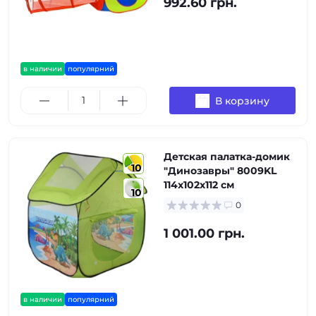
992.60 грн.
в наличии
популярний
В корзину
Детская палатка-домик
10
"Динозавры" 8009KL
114х102х112 см
10
0
1 001.00 грн.
в наличии
популярний