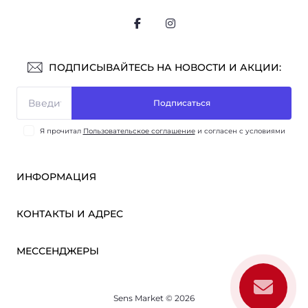
ПОДПИСЫВАЙТЕСЬ НА НОВОСТИ И АКЦИИ:
Подписаться
Я прочитал
Пользовательское соглашение
и согласен с условиями
ИНФОРМАЦИЯ
Оплата и доставка
КОНТАКТЫ И АДРЕС
ОПТ
Партнёрам
м. Киев, ул. Викентия Хвойки, 21
МЕССЕНДЖЕРЫ
О нас
sensmarketlink@gmail.com
Пользовательское соглашение
Telegram
Связаться с нами
пн-пт: 10:00-18:00
Sens Market © 2026
Viber
сб-вс: выходной
Возврат товара