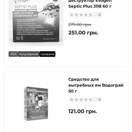
деструктор Evogen
Septic Plus 3118 60 г
0
279.00 грн.
251.00 грн.
-10%
популярний
продано
Средство для
выгребных ям Водограй
50 г
0
121.00 грн.