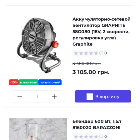
Аккумуляторно-сетевой
вентилятор GRAPHITE
58G080 (18V, 2 скорости,
регулировка угла)
Graphite
0
3 450.00 грн.
3 105.00 грн.
-10%
в наличии
популярний
В корзину
Блендер 600 Вт, 1,5л
8160020 BARAZZONI
0