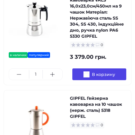
кавоварка VALS
16,0х23,0см/450мл на 9
чашок Матеріал:
Нержавіюча сталь SS
304, SS 430, індукційне
дно, ручка nylon PA6
5330 GIPFEL
0
в наличии
популярний
3 379.00 грн.
В корзину
GIPFEL Гейзерна
кавоварка на 10 чашок
(нерж. сталь) 5318
GIPFEL
0