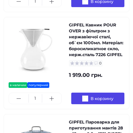
В корзину
GIPFEL Кавник POUR
OVER з фільтром з
нержавіючої сталі,
об`єм 1000мл. Матеріал:
боросиликатное скло,
нерж.сталь 7226 GIPFEL
0
1 919.00 грн.
в наличии
популярний
В корзину
GIPFEL Пароварка для
приготування мантів 28