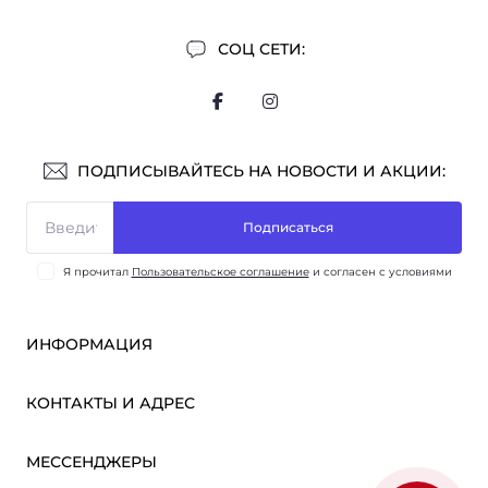
СОЦ СЕТИ:
ПОДПИСЫВАЙТЕСЬ НА НОВОСТИ И АКЦИИ:
Подписаться
Я прочитал
Пользовательское соглашение
и согласен с условиями
ИНФОРМАЦИЯ
Оплата и доставка
КОНТАКТЫ И АДРЕС
ОПТ
Партнёрам
м. Киев, ул. Викентия Хвойки, 21
МЕССЕНДЖЕРЫ
О нас
sensmarketlink@gmail.com