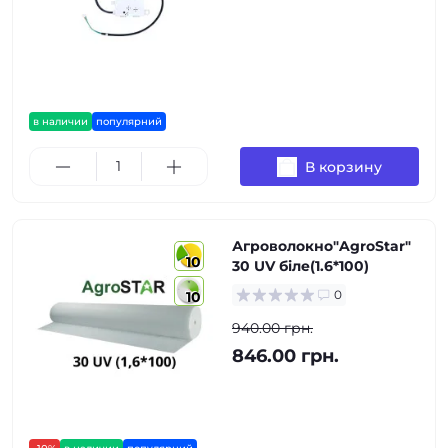
в наличии
популярний
В корзину
Агроволокно"AgroStar"
10
30 UV біле(1.6*100)
0
10
940.00 грн.
846.00 грн.