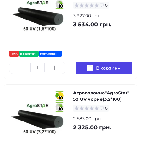
0
10
3 927.00 грн.
3 534.00 грн.
-10%
в наличии
популярний
В корзину
Агроволокно"AgroStar"
10
50 UV чорне(3,2*100)
0
10
2 583.00 грн.
2 325.00 грн.