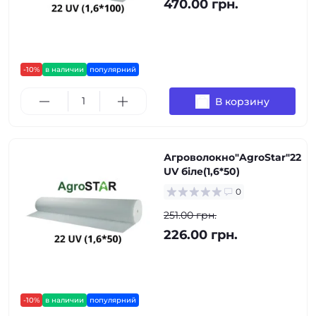
470.00 грн.
-10%
в наличии
популярний
В корзину
Агроволокно"AgroStar"22
UV біле(1,6*50)
0
251.00 грн.
226.00 грн.
-10%
в наличии
популярний