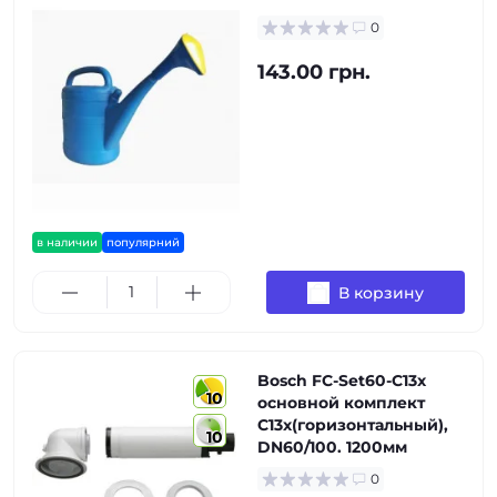
0
143.00 грн.
в наличии
популярний
В корзину
Bosch FC-Set60-C13x
10
основной комплект
C13x(горизонтальный),
10
DN60/100. 1200мм
0