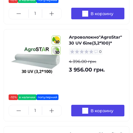
-10%
в наличии
популярний
В корзину
Агроволокно"AgroStar"
10
30 UV біле(3,2*100)*
0
10
4 396.00 грн.
3 956.00 грн.
-10%
в наличии
популярний
В корзину