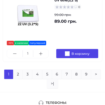
UV біле(3,2*5)
0
99.00 грн.
89.00 грн.
-10%
в наличии
популярний
В корзину
1
2
3
4
5
6
7
8
9
>
>|
ТЕЛЕФОНЫ: