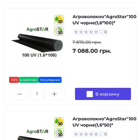
Агроволокно"AgroStar"100
10
UV чорне(1,6*100)*
0
10
7 876.00 грн.
7 088.00 грн.
-10%
в наличии
популярний
В корзину
Агроволокно"AgroStar"100
10
UV чорне(1,6*50)*
0
10