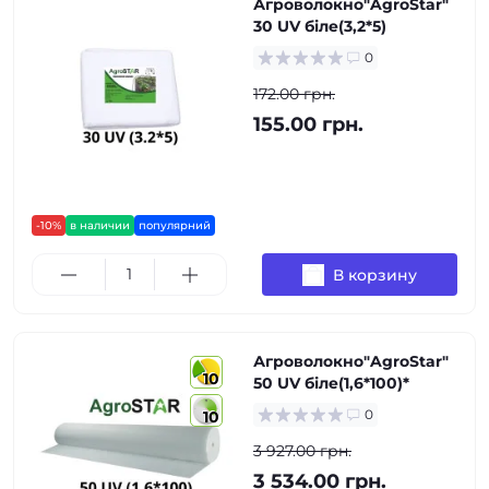
Агроволокно"AgroStar"
30 UV біле(3,2*5)
0
172.00 грн.
155.00 грн.
-10%
в наличии
популярний
В корзину
Агроволокно"AgroStar"
10
50 UV біле(1,6*100)*
0
10
3 927.00 грн.
3 534.00 грн.