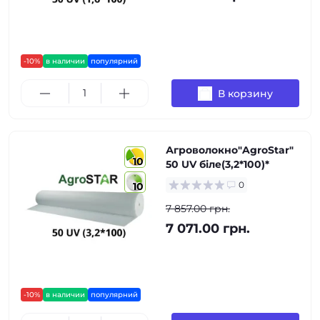
-10%
в наличии
популярний
В корзину
Агроволокно"AgroStar"
10
50 UV біле(3,2*100)*
0
10
7 857.00 грн.
7 071.00 грн.
-10%
в наличии
популярний