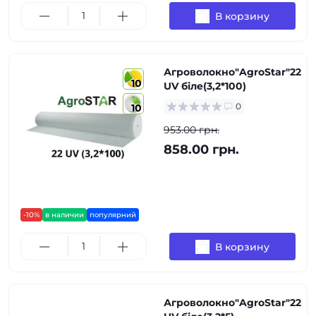
В корзину
Агроволокно"AgroStar"22
10
UV біле(3,2*100)
0
10
953.00 грн.
858.00 грн.
-10%
в наличии
популярний
В корзину
Агроволокно"AgroStar"22