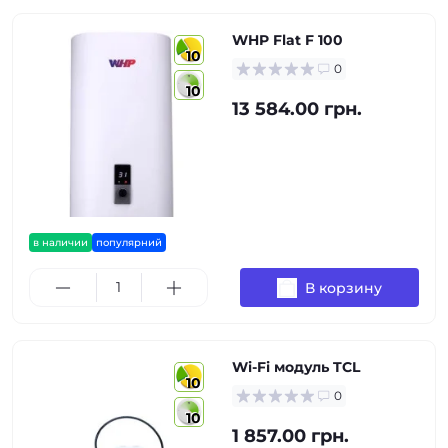
WHP Flat F 100
10
0
10
13 584.00 грн.
в наличии
популярний
В корзину
Wi-Fi модуль TCL
10
0
10
1 857.00 грн.