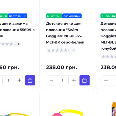
личии
популярний
в наличии
популярний
в наличии
уши и зажимы
Детские очки для
Детские
 плавания 55609 в
плавания "Swim
плаван
ле
Goggles" NE-PL-55-
Goggles
MLT-BK серо-белый
MLT-BL 
0
голубо
0
60 грн.
238.00 грн.
238.0