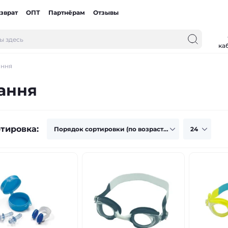
зврат
ОПТ
Партнёрам
Отзывы
ка
ання
ання
тировка: