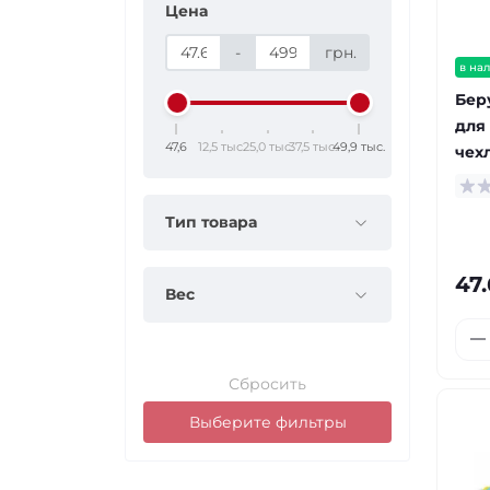
Цена
-
грн.
в на
Бер
для
47,6
12,5 тыс.
25,0 тыс.
37,5 тыс.
49,9 тыс.
чех
Тип товара
47.
Вес
Сбросить
Выберите фильтры