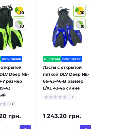
10
10
10
10
популярний
в наличии
популярний
 открытой
Ласты с открытой
DLV Deep NE-
пяткой DLV Deep NE-
3-Y размер
66-43-46-B размер
39-43
L/XL 43-46 синие
вый
0
0
.20 грн.
1 243.20 грн.