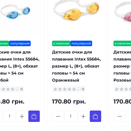
личии
популярний
в наличии
популярний
в наличии
ские очки для
Детские очки для
Детские
ания Intex 55684,
плавания Intex 55684,
плавани
ер L, (8+), обхват
размер L, (8+), обхват
размер L
вы ≈ 54 см
головы ≈ 54 см
головы 
убой
Оранжевый
Розовы
0
0
.80 грн.
170.80 грн.
170.8