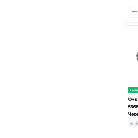
в на
Очк
5568
Чер