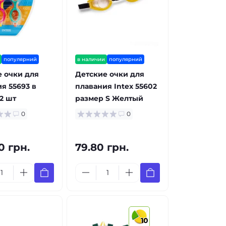
популярний
в наличии
популярний
 очки для
Детские очки для
я 55693 в
плавания Intex 55602
2 шт
размер S Желтый
0
0
0 грн.
79.80 грн.
10