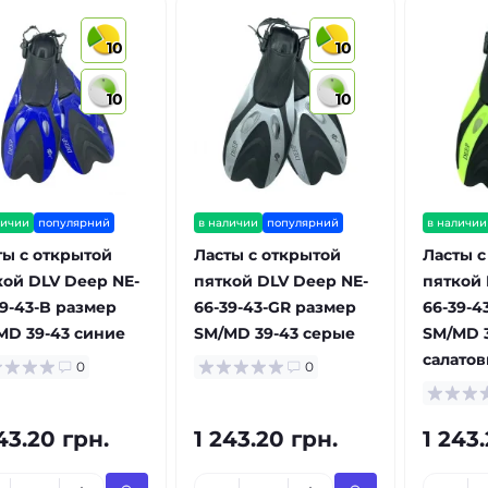
10
10
10
10
личии
популярний
в наличии
популярний
в наличии
ты с открытой
Ласты с открытой
Ласты с
кой DLV Deep NE-
пяткой DLV Deep NE-
пяткой 
39-43-B размер
66-39-43-GR размер
66-39-4
MD 39-43 синие
SM/MD 39-43 серые
SM/MD 
салато
0
0
43.20 грн.
1 243.20 грн.
1 243