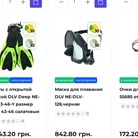
10
10
10
10
личии
популярний
в наличии
популярний
в наличии
ты с открытой
Маска для плавания
Очки д
кой DLV Deep NE-
DLV NE-DLV-
55685 о
43-46-Y размер
128,черная
 43-46 салатовые
0
0
43.20 грн.
842.80 грн.
172.2