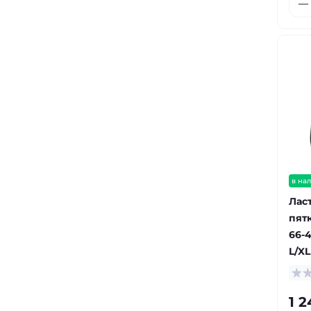
в на
Лас
пят
66-
L/XL
1 2