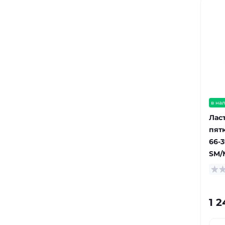
в на
Лас
пят
66-
SM/
1 2