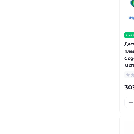
в на
Дет
пла
Gogg
MLT
30