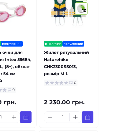
10
популярний
в наличии
популярний
 очки для
Жилет рятувальний
я Intex 55684,
Naturehike
, (8+), обхват
CNK2300SS013,
≈ 54 см
розмір M-L
й
0
0
0 грн.
2 230.00 грн.