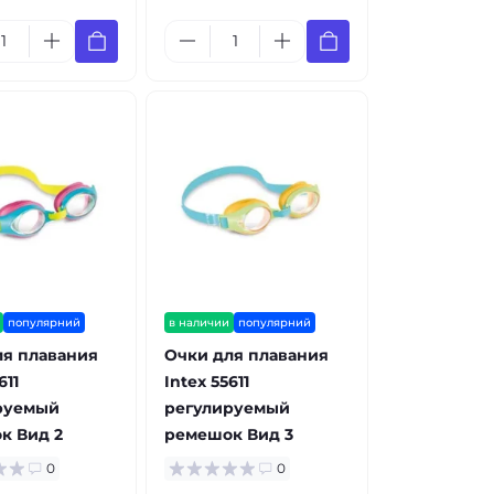
популярний
в наличии
популярний
ля плавания
Очки для плавания
611
Intex 55611
руемый
регулируемый
к Вид 2
ремешок Вид 3
0
0