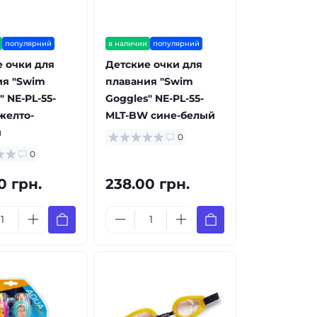
популярний
в наличии
популярний
 очки для
Детские очки для
ия "Swim
плавания "Swim
" NE-PL-55-
Goggles" NE-PL-55-
желто-
MLT-BW сине-белый
й
0
0
0 грн.
238.00 грн.