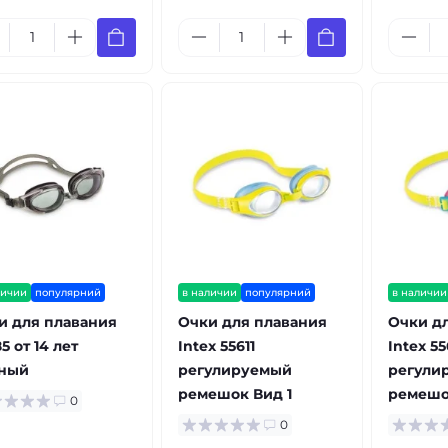
личии
популярний
в наличии
популярний
в наличии
и для плавания
Очки для плавания
Очки д
5 от 14 лет
Intex 55611
Intex 55
ный
регулируемый
регули
ремешок Вид 1
ремешо
0
0