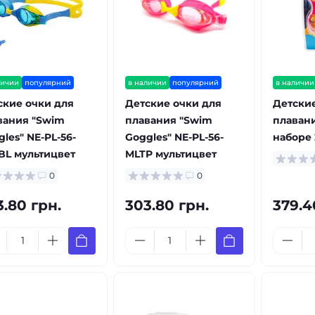
личии
популярний
в наличии
популярний
в наличии
ские очки для
Детские очки для
Детские
вания "Swim
плавания "Swim
плавани
les" NE-PL-56-
Goggles" NE-PL-56-
наборе 
BL мультицвет
MLTP мультицвет
0
0
3.80 грн.
303.80 грн.
379.4