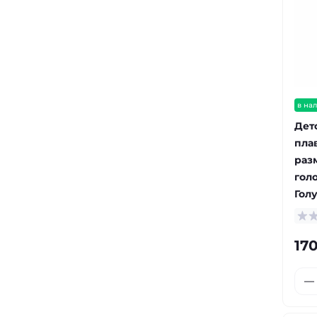
в на
Дет
плав
разм
голо
Гол
170