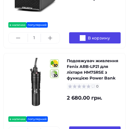
в наличии
популярний
В корзину
Подовжувач живлення
10
Fenix ARB-LP21 для
ліхтаря HM75RSE з
10
функцією Power Bank
0
2 680.00 грн.
в наличии
популярний