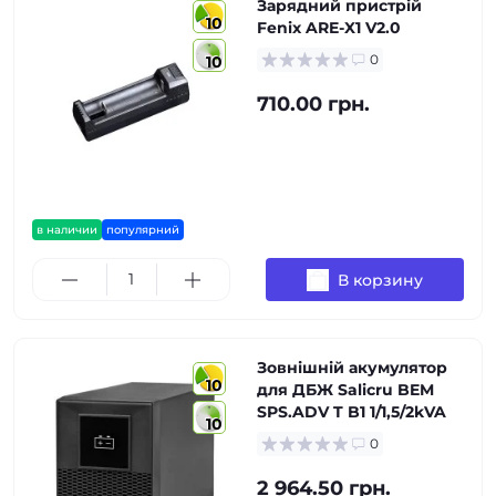
Зарядний пристрій
10
Fenix ARE-X1 V2.0
0
10
710.00 грн.
в наличии
популярний
В корзину
Зовнішній акумулятор
10
для ДБЖ Salicru BEM
SPS.ADV T B1 1/1,5/2kVA
10
0
2 964.50 грн.