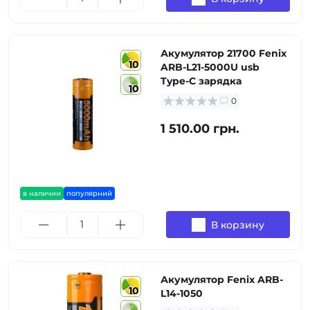
Акумулятор 21700 Fenix
10
ARB-L21-5000U usb
Type-C зарядка
10
0
1 510.00 грн.
в наличии
популярний
В корзину
Акумулятор Fenix ARB-
10
L14-1050