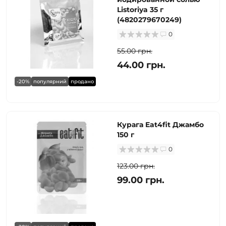
Listoriya 35 г
(4820279670249)
0
55.00 грн.
44.00 грн.
-20%
популярний
продано
Курага Eat4fit Джамбо
150 г
0
123.00 грн.
99.00 грн.