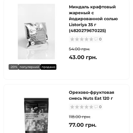
Миндаль крафтовый
жареный с
йодированной солью
Listoriya 35 г
(4820279670225)
0
54.00 грн.
43.00 грн.
-20%
популярний
продано
Орехово-фруктовая
смесь Nuts Eat 120 г
0
118.00 грн.
77.00 грн.