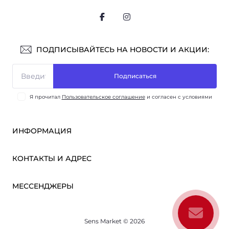
ПОДПИСЫВАЙТЕСЬ НА НОВОСТИ И АКЦИИ:
Подписаться
Я прочитал
Пользовательское соглашение
и согласен с условиями
ИНФОРМАЦИЯ
Оплата и доставка
КОНТАКТЫ И АДРЕС
ОПТ
Партнёрам
м. Киев, ул. Викентия Хвойки, 21
МЕССЕНДЖЕРЫ
О нас
sensmarketlink@gmail.com
Пользовательское соглашение
Telegram
Связаться с нами
пн-пт: 10:00-18:00
Sens Market © 2026
Viber
сб-вс: выходной
Возврат товара