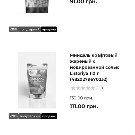
91.00 грн.
-35%
популярний
продано
Миндаль крафтовый
жареный с
йодированной солью
Listoriya 110 г
(4820279670232)
0
139.00 грн.
111.00 грн.
-20%
популярний
продано