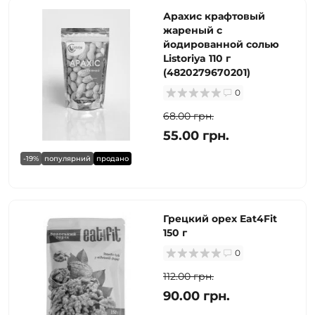
Арахис крафтовый
жареный с
йодированной солью
Listoriya 110 г
(4820279670201)
0
68.00 грн.
55.00 грн.
-19%
популярний
продано
Грецкий орех Eat4Fit
150 г
0
112.00 грн.
90.00 грн.