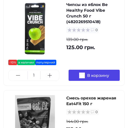
Чипсы из яблок Be
Healthy Food Vibe
Crunch 50 г
(4820269510418)
0
139.00 грн.
125.00 грн.
-10%
в наличии
популярний
В корзину
Cмесь орехов жареная
Eat4Fit 150 г
0
144.00 грн.