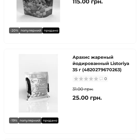
115.00 грн.
-20%
популярний
продано
Арахис жареный
йодированный Listoriya
35 г (4820279670263)
0
31.00 грн.
25.00 грн.
-19%
популярний
продано