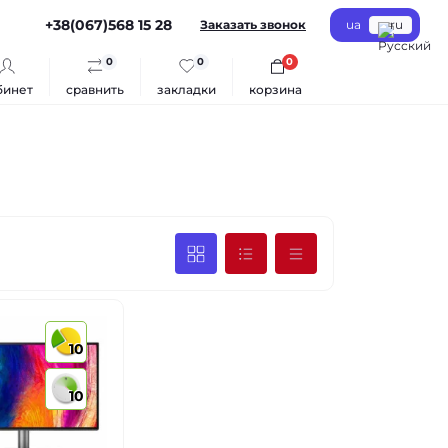
+38(067)568 15 28
Заказать звонок
ua
ru
0
0
0
бинет
сравнить
закладки
корзина
10
10