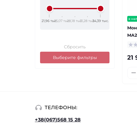
в на
21,96 тыс.
25,07 тыс.
28,18 тыс.
31,28 тыс.
34,39 тыс.
Мон
MA2
Сбросить
21 
Выберите фильтры
ТЕЛЕФОНЫ:
+38(067)568 15 28