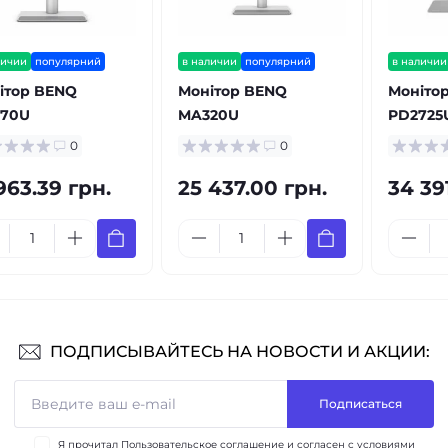
личии
популярний
в наличии
популярний
в наличии
ітор BENQ
Монітор BENQ
Моніто
70U
MA320U
PD2725
0
0
963.39 грн.
25 437.00 грн.
34 39
ПОДПИСЫВАЙТЕСЬ НА НОВОСТИ И АКЦИИ:
Подписаться
Я прочитал
Пользовательское соглашение
и согласен с условиями