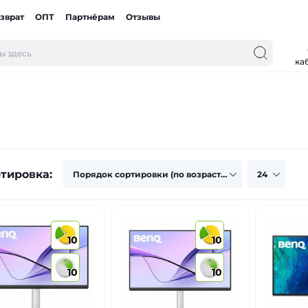
зврат
ОПТ
Партнёрам
Отзывы
ка
тировка:
10
10
10
10