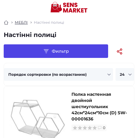
МЕБЛІ
Настінні полиці
Настінні полиці
Фильтр
Полка настенная
двойной
шестиугольник
42см*24см*10см (D) SW-
00001636
0