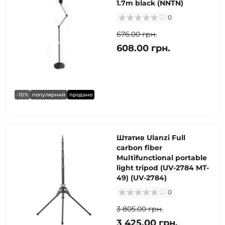
1.7m black (NNTN)
0
676.00 грн.
608.00 грн.
-10%
популярний
продано
Штатив Ulanzi Full
carbon fiber
Multifunctional portable
light tripod (UV-2784 MT-
49) (UV-2784)
0
3 805.00 грн.
3 425.00 грн.