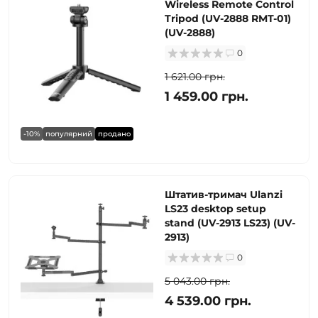
Wireless Remote Control
Tripod (UV-2888 RMT-01)
(UV-2888)
0
1 621.00 грн.
1 459.00 грн.
-10%
популярний
продано
Штатив-тримач Ulanzi
LS23 desktop setup
stand (UV-2913 LS23) (UV-
2913)
0
5 043.00 грн.
4 539.00 грн.