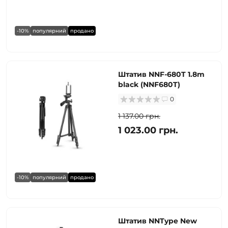
-10%
популярний
продано
Штатив NNF-680T 1.8m
black (NNF680T)
0
1 137.00 грн.
1 023.00 грн.
-10%
популярний
продано
Штатив NNType New