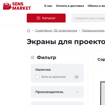
О нас
Оплата и доставка
Обмен и во
Каталог
Смартфони, ТВ і електроніка
Проекционное 
Экраны для проект
Фильтр
Сор
Наличие
Есть в наличии
41
Производитель