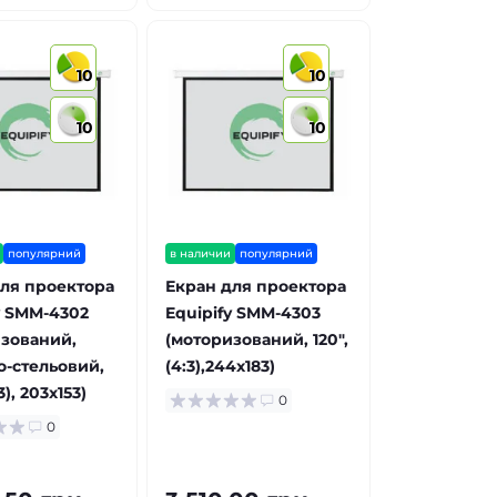
10
10
10
10
популярний
в наличии
популярний
ля проектора
Екран для проектора
y SMM-4302
Equipify SMM-4303
зований,
(моторизований, 120",
о-стельовий,
(4:3),244x183)
3), 203x153)
0
0