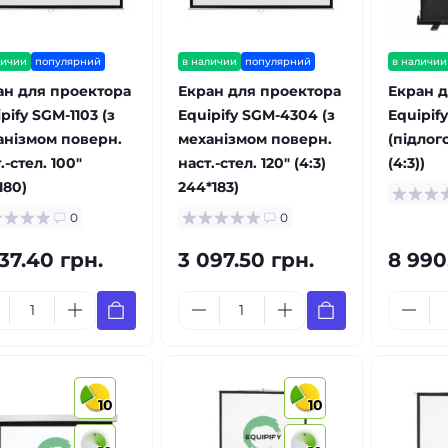
личии
популярний
в наличии
популярний
в наличии
ан для проектора
Екран для проектора
Екран д
pify SGM-1103 (з
Equipify SGM-4304 (з
Equipif
анізмом поверн.
механізмом поверн.
(підлог
.-стел. 100"
наст.-стел. 120" (4:3)
(4:3))
180)
244*183)
0
0
37.40 грн.
3 097.50 грн.
8 990
10
10