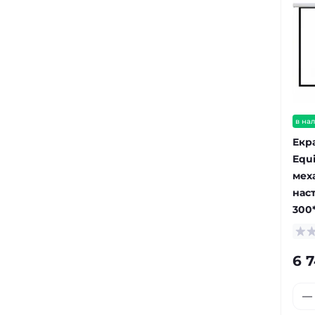
в на
Екр
Equi
мех
наст
300
6 7