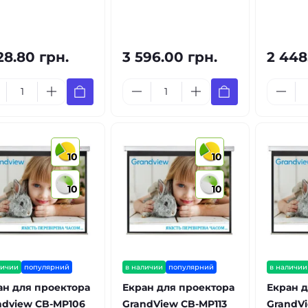
28.80 грн.
3 596.00 грн.
2 448
10
10
10
10
личии
популярний
в наличии
популярний
в наличии
ан для проектора
Екран для проектора
Екран д
ndview CB-MP106
GrandView CB-MP113
GrandV