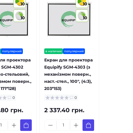
10
10
10
10
популярний
в наличии
популярний
ля проектора
Екран для проектора
y SGM-4302
Equipify SGM-4303 (з
но-стельовий,
механізмом поверн.,
змом поверн.,
наст.-стел., 100", (4:3),
 171*128)
203*153)
0
0
.80 грн.
2 337.40 грн.