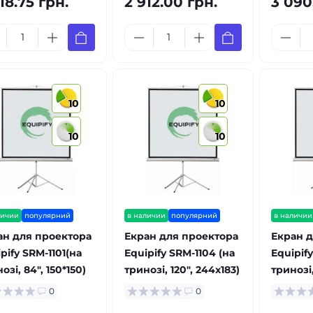
18.75 грн.
2 912.00 грн.
3 090
10
10
10
10
личии
популярний
в наличии
популярний
в наличии
ан для проектора
Екран для проектора
Екран д
pify SRM-1101(на
Equipify SRM-1104 (на
Equipify
озі, 84", 150*150)
тринозі, 120", 244х183)
тринозі,
0
0