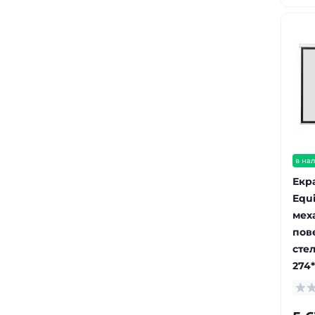
в на
Екр
Equi
мех
пове
стел
274*