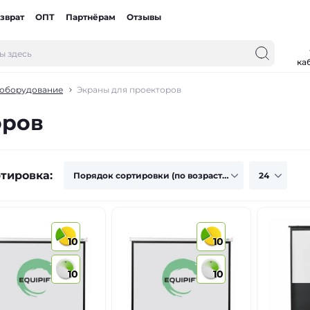
зврат
ОПТ
Партнёрам
Отзывы
ка
оборудование
Экраны для проекторов
оров
тировка:
10
10
10
10