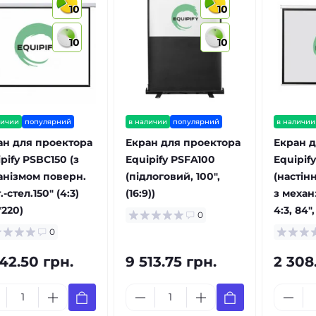
10
10
10
10
личии
популярний
в наличии
популярний
в наличии
ан для проектора
Екран для проектора
Екран д
pify PSBC150 (з
Equipify PSFA100
Equipif
анізмом поверн.
(підлоговий, 100",
(настін
.-стел.150" (4:3)
(16:9))
з механ
*220)
4:3, 84",
0
0
42.50 грн.
9 513.75 грн.
2 308