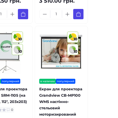
.50 грн.
3 510.00 грн.
10
10
10
10
популярний
в наличии
популярний
ля проектора
Екран для проектора
 SRM-1105 (на
Grandview CB-MP100
 112", 203х203)
WM5 настінно-
стельовий
0
моторизирований