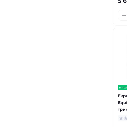
5 6
в на
Екр
Equi
трин