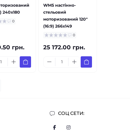
торизований
WM5 настінно-
3) 240x180
стельовий
моторизований 120"
0
(16:9) 266x149
0
0.50 грн.
25 172.00 грн.
СОЦ СЕТИ: