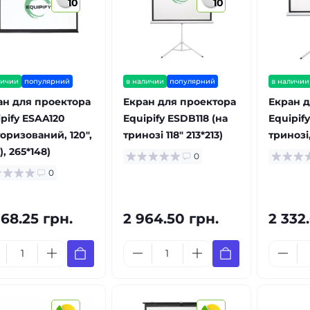
10
10
личии
популярний
в наличии
популярний
в наличии
ан для проектора
Екран для проектора
Екран д
pify ESAA120
Equipify ESDB118 (на
Equipif
оризований, 120",
тринозі 118" 213*213)
тринозі,
9), 265*148)
0
0
68.25 грн.
2 964.50 грн.
2 332