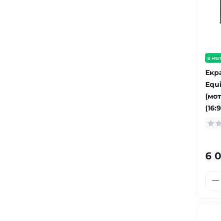
в на
Екр
Equi
(мот
(16:
6 0