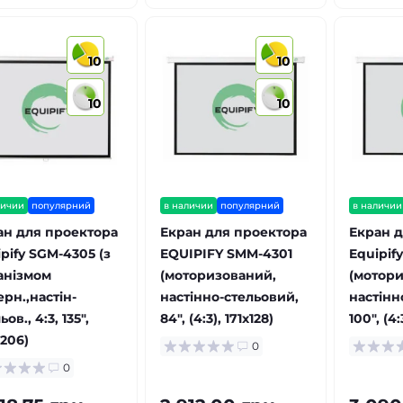
10
10
10
10
личии
популярний
в наличии
популярний
в наличии
ан для проектора
Екран для проектора
Екран д
pify SGM-4305 (з
EQUIPIFY SMM-4301
Equipif
анізмом
(моторизований,
(мотори
рн.,настін-
настінно-стельовий,
настінн
ьов., 4:3, 135",
84", (4:3), 171x128)
100", (4:
206)
0
0