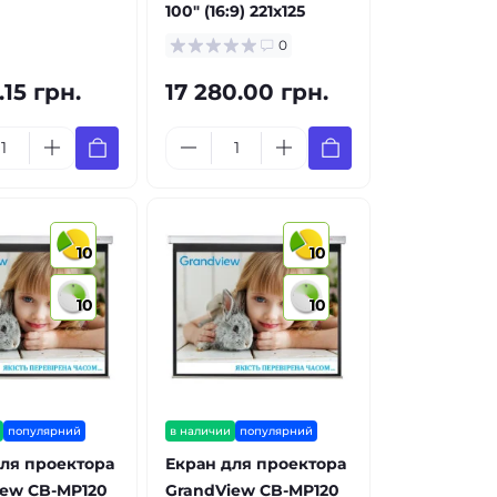
100" (16:9) 221x125
0
.15 грн.
17 280.00 грн.
10
10
10
10
популярний
в наличии
популярний
ля проектора
Екран для проектора
iew CB-MP120
GrandView CB-MP120