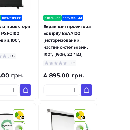
популярний
в наличии
популярний
ля проектора
Екран для проектора
y PSFC100
Equipify ESAA100
овий,100",
(моторизований,
настінно-стельовий,
100", (16:9), 221*123)
0
0
.00 грн.
4 895.00 грн.
10
10