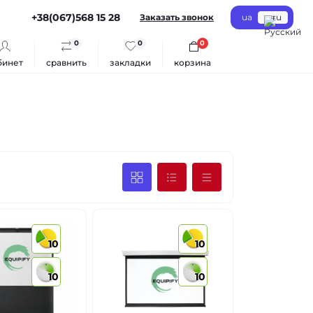
+38(067)568 15 28
Заказать звонок
ua
ru
0
0
0
бинет
сравнить
закладки
корзина
10
10
10
10