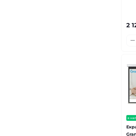
2 1
в на
Екр
Gra