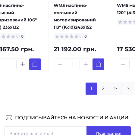
 настінно-
WM5 настінно-
WM5 мо
льовий
стельовий
120" (4:
оризований 106"
моторизирований
9) 235x132
113" (16:10)243x152
0
0
867.50 грн.
21 192.00 грн.
17 53
1
2
>
>|
ПОДПИСЫВАЙТЕСЬ НА НОВОСТИ И АКЦИИ:
Подписаться