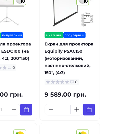
10
10
популярний
в наличии
популярний
ля проектора
Екран для проектора
y ESDC100 (на
Equipify PSAC150
 4:3, 200*150)
(моторизований,
настінно-стельовий,
0
150", (4:3)
0
.00 грн.
9 589.00 грн.