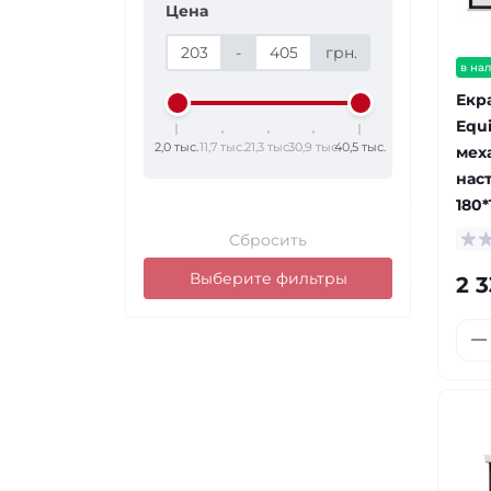
Цена
-
грн.
в на
Екр
Equi
2,0 тыс.
11,7 тыс.
21,3 тыс.
30,9 тыс.
40,5 тыс.
мех
наст
180*
Сбросить
Выберите фильтры
2 3