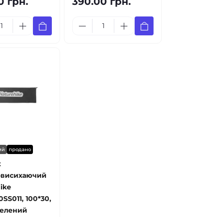
0 грн.
390.00 грн.
ий
продано
к
висихаючий
ike
SS011, 100*30,
зелений