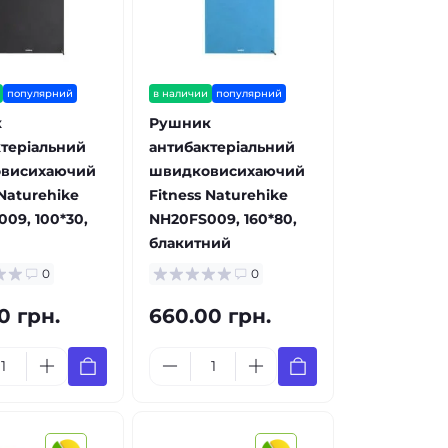
популярний
в наличии
популярний
к
Рушник
теріальний
антибактеріальний
висихаючий
швидковисихаючий
 Naturehike
Fitness Naturehike
09, 100*30,
NH20FS009, 160*80,
блакитний
0
0
0 грн.
660.00 грн.