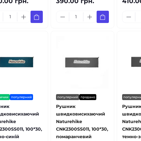
0.00 грн.
390.00 грн.
410.0
личии
популярний
популярний
продано
популярн
ник
Рушник
Рушни
дковисихаючий
швидковисихаючий
швидко
urehike
Naturehike
Natureh
300SS011, 100*30,
CNK2300SS011, 100*30,
CNK2300
но-синій
помаранчевий
темно-