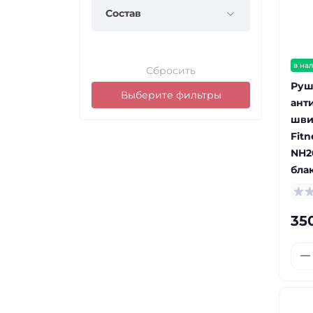
Состав
в на
Сбросить
Руш
Выберите фильтры
ант
шви
Fitn
NH2
бла
35