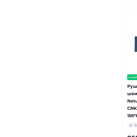
в на
Руш
шви
Nat
CNK
156*