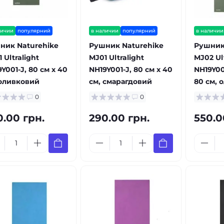
личии
популярний
в наличии
популярний
в наличии
ник Naturehike
Рушник Naturehike
Рушник
 Ultralight
MJ01 Ultralight
MJ02 Ult
Y001-J, 80 см х 40
NH19Y001-J, 80 см х 40
NH19Y002
 оливковий
см, смарагдовий
80 см, 
0
0
0.00 грн.
290.00 грн.
550.0