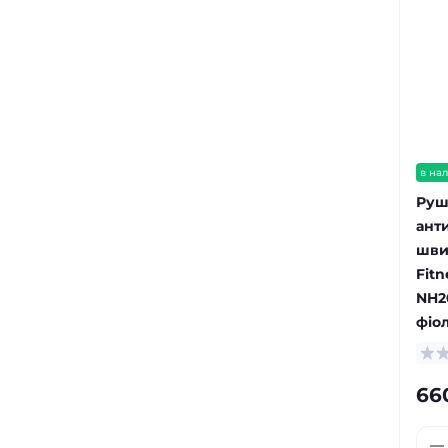
в на
Руш
ант
шви
Fitn
NH2
фіо
66