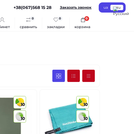
+38(067)568 15 28
Заказать звонок
ua
ru
0
0
0
бинет
сравнить
закладки
корзина
10
10
10
10