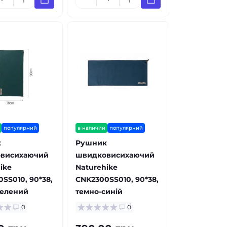
популярний
в наличии
популярний
к
Рушник
висихаючий
швидковисихаючий
ike
Naturehike
SS010, 90*38,
CNK2300SS010, 90*38,
зелений
темно-синій
0
0