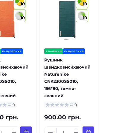
10
10
10
10
популярний
в наличии
популярний
к
Рушник
висихаючий
швидковисихаючий
ike
Naturehike
0SS010,
CNK2300SS010,
156*80, темно-
нчевий
зелений
0
0
0 грн.
900.00 грн.