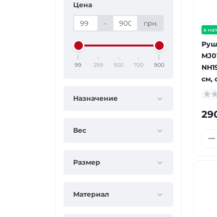
Цена
-
грн.
в на
Руш
MJ01
99
299
500
700
900
NH19
см,
Назначение
29
Вес
Размер
Материал