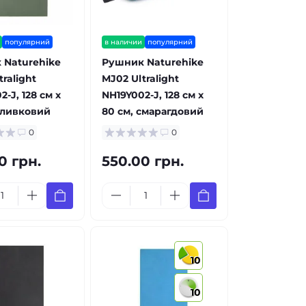
популярний
в наличии
популярний
 Naturehike
Рушник Naturehike
ralight
MJ02 Ultralight
-J, 128 см х
NH19Y002-J, 128 см х
оливковий
80 см, смарагдовий
0
0
0 грн.
550.00 грн.
10
10