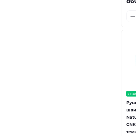
86
в на
Руш
шви
Nat
CNK2
тем