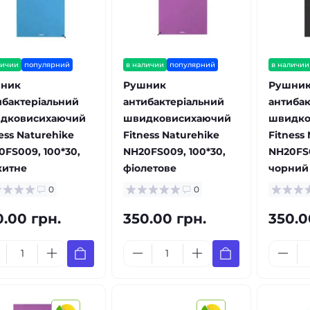
личии
популярний
в наличии
популярний
в наличии
ник
Рушник
Рушни
ибактеріальний
антибактеріальний
антибак
дковисихаючий
швидковисихаючий
швидко
ess Naturehike
Fitness Naturehike
Fitness
0FS009, 100*30,
NH20FS009, 100*30,
NH20FS0
китне
фіолетове
чорний
0
0
0.00 грн.
350.00 грн.
350.0