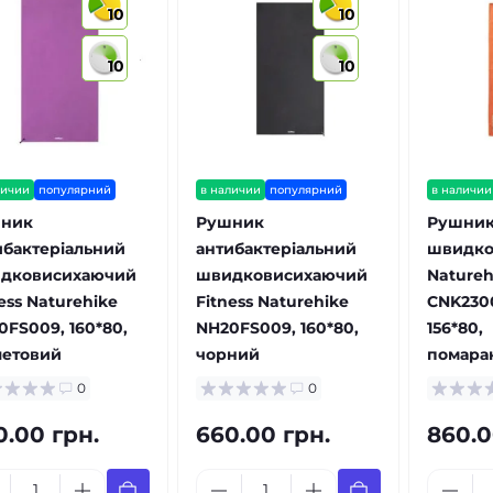
10
10
10
10
личии
популярний
в наличии
популярний
в наличии
ник
Рушник
Рушни
ибактеріальний
антибактеріальний
швидко
дковисихаючий
швидковисихаючий
Natureh
ess Naturehike
Fitness Naturehike
CNK230
0FS009, 160*80,
NH20FS009, 160*80,
156*80,
летовий
чорний
помара
0
0
0.00 грн.
660.00 грн.
860.0