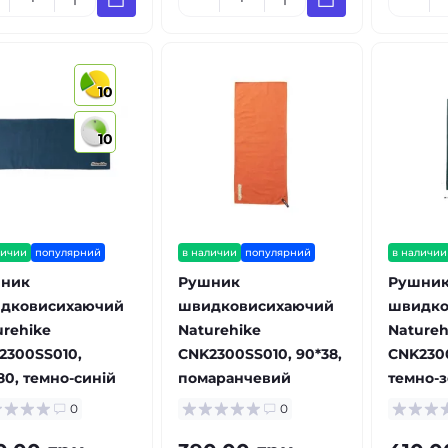
10
10
личии
популярний
в наличии
популярний
в наличии
ник
Рушник
Рушни
дковисихаючий
швидковисихаючий
швидко
urehike
Naturehike
Natureh
2300SS010,
CNK2300SS010, 90*38,
CNK2300
80, темно-синій
помаранчевий
темно-
0
0