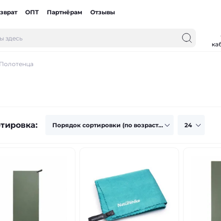
зврат
ОПТ
Партнёрам
Отзывы
ка
Полотенца
тировка: