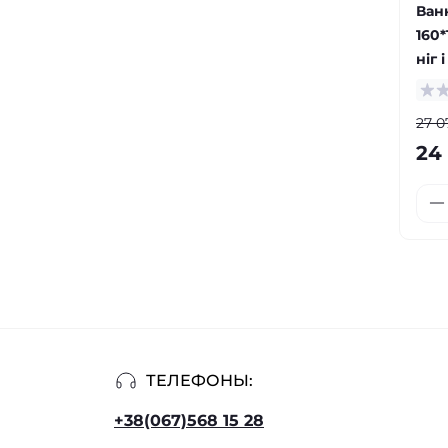
Ван
160*
ніг 
27 0
24
ТЕЛЕФОНЫ:
+38(067)568 15 28