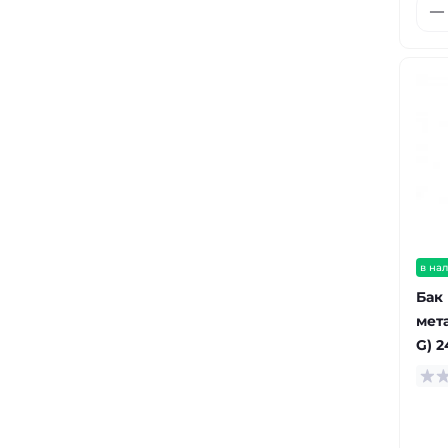
в на
Бак
мет
G) 2