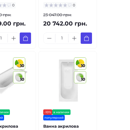
0
0
0 грн.
23 047.00 грн.
9.00 грн.
20 742.00 грн.
10
10
10
10
личии
-10%
в наличии
ий
популярний
акрилова
Ванна акрилова