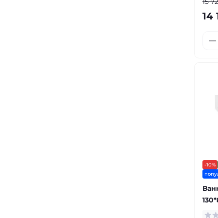
15 7
14 
-10%
попу
Ван
130*