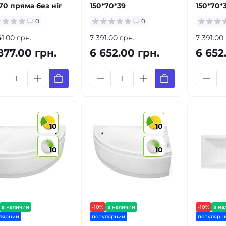
70 пряма без ніг
150*70*39
150*70*
0
0
41.00 грн.
7 391.00 грн.
7 391.00
877.00 грн.
6 652.00 грн.
6 652
10
10
10
10
в наличии
-10%
в наличии
-10%
в на
лярний
популярний
популярн