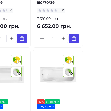
39
150*70*39
0
0
 грн.
7 391.00 грн.
.00 грн.
6 652.00 грн.
10
10
10
10
личии
-10%
в наличии
ий
популярний