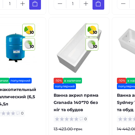
10
10
10
10
личии
популярний
-10%
в наличии
-10%
в на
популярний
популярн
 накопительный
Ванна акрил пряма
Ванна 
аллический (6,5
Granada 140*70 без
Sydney 
4,5л
ніг та обудов
та обуд
0
0
13 423.00 грн.
14 442.0