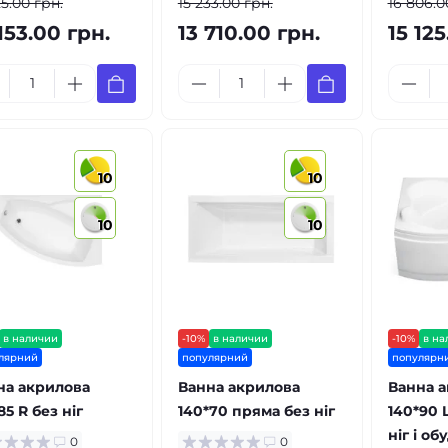
25.00 грн.
15 233.00 грн.
16 806.0
153.00 грн.
13 710.00 грн.
15 125
10
10
10
10
в наличии
-10%
в наличии
-10%
в на
лярний
популярний
популярн
на акрилова
Ванна акрилова
Ванна 
85 R без ніг
140*70 пряма без ніг
140*90 
ніг і об
0
0