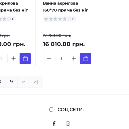
акрилова
Ванна акрилова
пряма без ніг
160*70 пряма без ніг
0
0
0 грн.
17 789.00 грн.
0.00 грн.
16 010.00 грн.
8
9
>
>|
СОЦ СЕТИ: