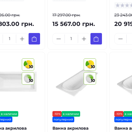
26.00 грн.
17 297.00 грн.
23 243.0
803.00 грн.
15 567.00 грн.
20 91
10
10
10
10
в наличии
-10%
в наличии
-10%
в на
лярний
популярний
популярн
на акрилова
Ванна акрилова
Ванна 