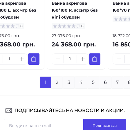
на акрилова
Ванна акрилова
Ванна 
100 L, ассмтр без
160*100 R, ассмтр без
160*70 
і обудови
ніг і обудови
0
0
76.00 грн.
27 076.00 грн.
18 722.0
 368.00 грн.
24 368.00 грн.
16 85
1
2
3
4
5
6
7
ПОДПИСЫВАЙТЕСЬ НА НОВОСТИ И АКЦИИ:
Подписаться