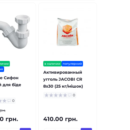
личии
в наличии
популярний
ий
Активированный
ne Сифон
угголь JACOBI CR
 для біде
8x30 (25 кг/мішок)
0
0
рн.
0 грн.
410.00 грн.