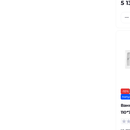
5 1
-10%
попу
Ван
110*