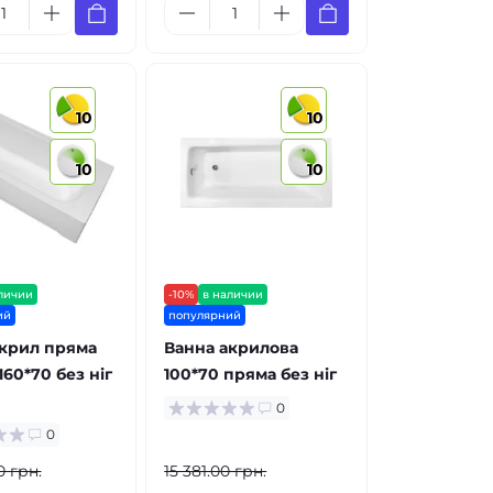
10
10
10
10
личии
-10%
в наличии
ий
популярний
акрил пряма
Ванна акрилова
160*70 без ніг
100*70 пряма без ніг
0
0
0 грн.
15 381.00 грн.