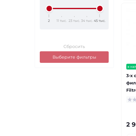
2
11 тыс.
23 тыс.
34 тыс.
45 тыс.
Сбросить
Выберите фильтры
в на
3-х
фил
Filt
2 