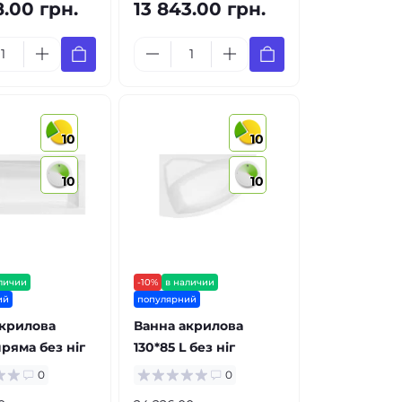
8.00 грн.
13 843.00 грн.
10
10
10
10
личии
-10%
в наличии
ий
популярний
акрилова
Ванна акрилова
пряма без ніг
130*85 L без ніг
0
0