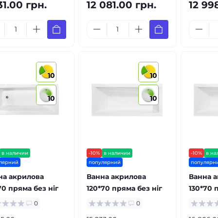
31.00 грн.
12 081.00 грн.
12 99
10
10
10
10
в наличии
-10%
в наличии
-10%
в на
лярний
популярний
популярн
на акрилова
Ванна акрилова
Ванна 
70 пряма без ніг
120*70 пряма без ніг
130*70 
0
0