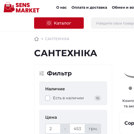
О нас
Оплата и доставка
Обмен и во
Каталог
САНТЕХНІКА
САНТЕХНІКА
Фильтр
Наличие
Есть в наличии
16
Компл
та а
Цена
Сор
-
грн.