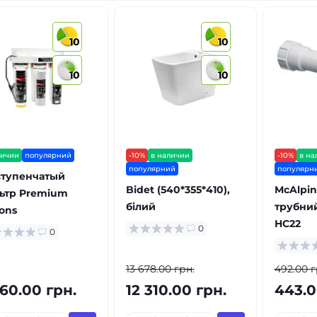
10
10
10
10
личии
популярний
-10%
в наличии
-10%
в на
популярний
популярн
 ступенчатый
Bidet (540*355*410),
McAlpi
ьтр Premium
білий
трубний
rons
HC22
0
0
13 678.00 грн.
492.00 г
960.00 грн.
12 310.00 грн.
443.0