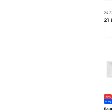
24 2
21 
-10%
попу
Ван