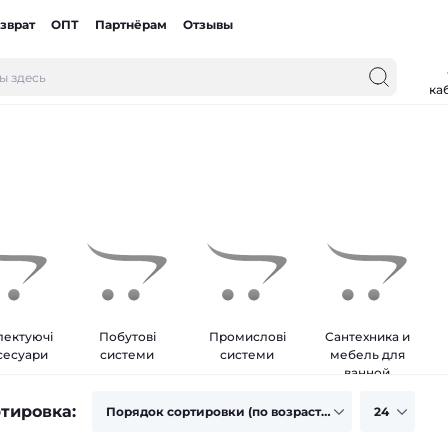
зврат
ОПТ
Партнёрам
Отзывы
ка
ектуючі
Побутові
Промислові
Сантехника и
ксесуари
системи
системи
мебель для
ванной
тировка: