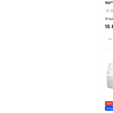
150*
17 6
15 
-10%
попу