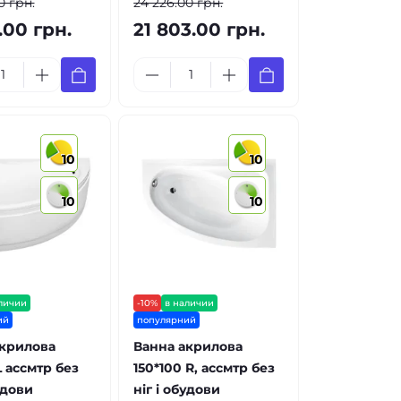
0 грн.
24 226.00 грн.
.00 грн.
21 803.00 грн.
10
10
10
10
личии
-10%
в наличии
ий
популярний
акрилова
Ванна акрилова
L ассмтр без
150*100 R, ассмтр без
удови
ніг і обудови