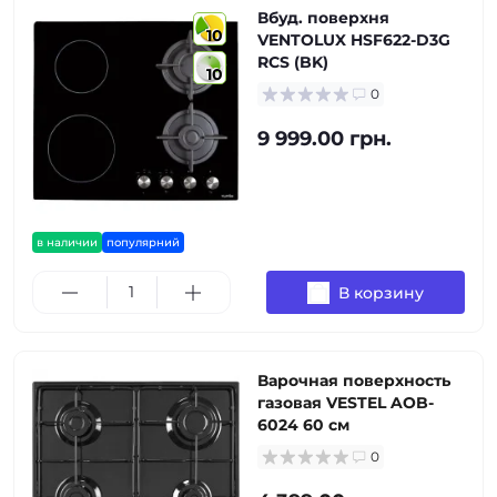
Вбуд. поверхня
10
VENTOLUX HSF622-D3G
RCS (BK)
10
0
9 999.00 грн.
в наличии
популярний
В корзину
Варочная поверхность
газовая VESTEL AOB-
6024 60 см
0