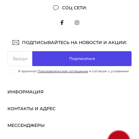
СОЦ СЕТИ:
ПОДПИСЫВАЙТЕСЬ НА НОВОСТИ И АКЦИИ:
Подписаться
Я прочитал
Пользовательское соглашение
и согласен с условиями
ИНФОРМАЦИЯ
Оплата и доставка
КОНТАКТЫ И АДРЕС
ОПТ
Партнёрам
м. Киев, ул. Викентия Хвойки, 21
МЕССЕНДЖЕРЫ
О нас
sensmarketlink@gmail.com
Пользовательское соглашение
Telegram