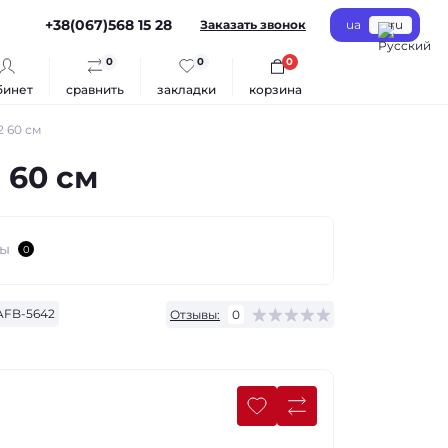
+38(067)568 15 28
Заказать звонок
ua
ru
0
0
0
бинет
сравнить
закладки
корзина
 60 см
 60 см
сы
0
FB-5642
Отзывы:
0