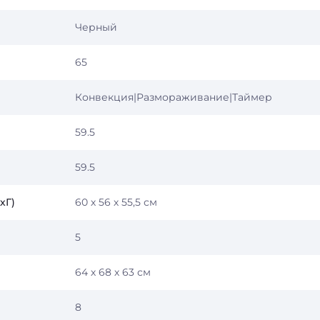
Черный
65
Конвекция|Размораживание|Таймер
59.5
59.5
хГ)
60 х 56 х 55,5 см
5
64 х 68 х 63 см
8