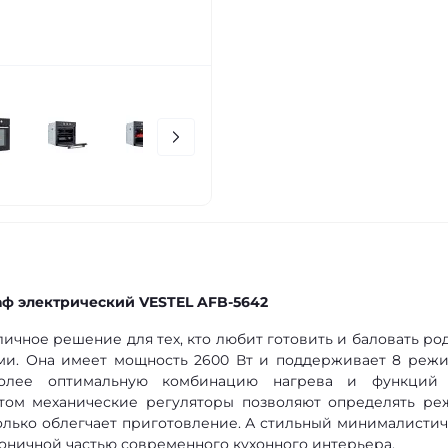
ф электрический VESTEL AFB-5642
личное решение для тех, кто любит готовить и баловать ро
ми. Она имеет мощность 2600 Вт и поддерживает 8 реж
более оптимальную комбинацию нагрева и функций
том механические регуляторы позволяют определять ре
только облегчает приготовление. А стильный минималисти
моничной частью современного кухонного интерьера.