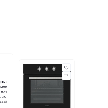
дных
имов
 для
жим,
чный