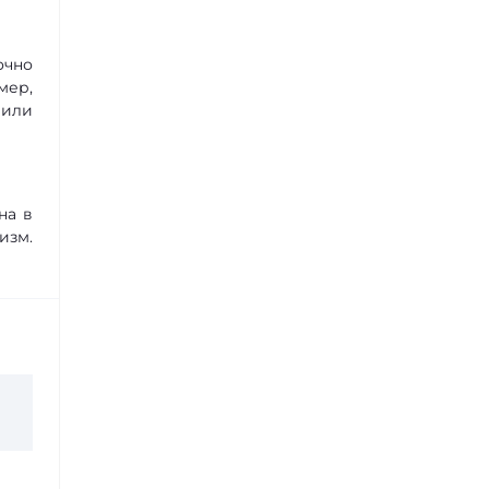
очно
мер,
 или
на в
изм.