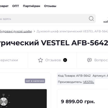
зврат
ОПТ
Партнёрам
Отзывы
ка
будовані духові шафи
Духовой шкаф электрический VESTEL AFB-5642
рический VESTEL AFB-5642
теристики
Отзывов
Вопро
0
Код Товара:
AFB-5642
Артикул:
A
нет в наличии
Производитель:
VESTEL
9 899.00 грн.