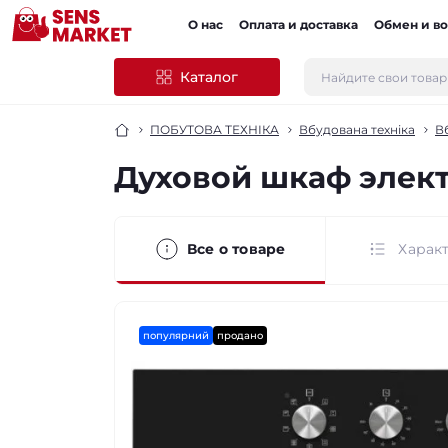
О нас
Оплата и доставка
Обмен и во
Каталог
ПОБУТОВА ТЕХНІКА
Вбудована техніка
В
Духовой шкаф элект
Все о товаре
Харак
популярний
продано