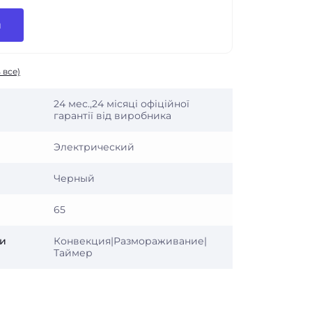
и
 все)
24 мес.,24 місяці офіційної
гарантії від виробника
Электрический
Черный
65
и
Конвекция|Размораживание|
Таймер