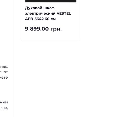
Духовой шкаф
электрический VESTEL
AFB-5642 60 см
9 899.00 грн.
емых
е от
жете
ежим
хне,