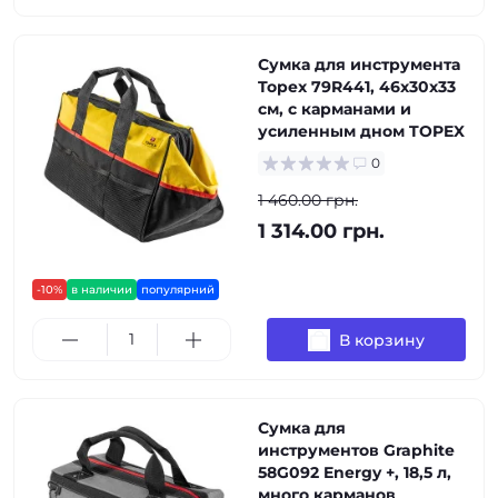
Сумка для инструмента
Topex 79R441, 46x30x33
см, с карманами и
усиленным дном TOPEX
0
1 460.00 грн.
1 314.00 грн.
-10%
в наличии
популярний
В корзину
Сумка для
инструментов Graphite
58G092 Energy +, 18,5 л,
много карманов