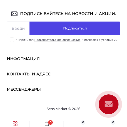
ПОДПИСЫВАЙТЕСЬ НА НОВОСТИ И АКЦИИ:
Подписаться
Я прочитал
Пользовательское соглашение
и согласен с условиями
ИНФОРМАЦИЯ
Оплата и доставка
КОНТАКТЫ И АДРЕС
ОПТ
Партнёрам
м. Киев, ул. Викентия Хвойки, 21
МЕССЕНДЖЕРЫ
О нас
sensmarketlink@gmail.com
Пользовательское соглашение
Telegram
Связаться с нами
пн-пт: 10:00-18:00
Sens Market © 2026
Viber
сб-вс: выходной
Возврат товара
Карта сайта
0
0
0
Производители