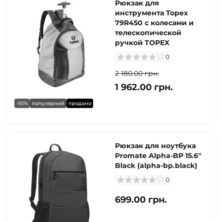
Рюкзак для
инструмента Topex
79R450 с колесами и
телескопической
ручкой TOPEX
0
2 180.00 грн.
1 962.00 грн.
-10%
популярний
продано
Рюкзак для ноутбука
Promate Alpha-BP 15.6"
Black (alpha-bp.black)
0
699.00 грн.