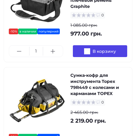
плечевой ремень
Graphite
0
1 085.00 грн.
-10%
в наличии
популярний
977.00 грн.
В корзину
Сумка-кофр для
инструмента Topex
79R449 с колесами и
карманами TOPEX
0
2 465.00 грн.
2 219.00 грн.