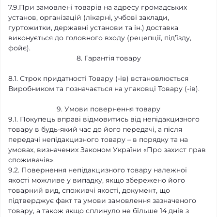
7.9.При замовлені товарів на адресу громадських
установ, організацій (лікарні, учбові заклади,
гуртожитки, державні установи та ін.) доставка
виконується до головного входу (рецепції, під’їзду,
фойє).
8. Гарантія товару
8.1. Строк придатності Товару (-ів) встановлюється
Виробником та позначається на упаковці Товару (-ів).
9. Умови повернення товару
9.1. Покупець вправі відмовитись від непідакцизного
товару в будь-який час до його передачі, а після
передачі непідакцизного товару – в порядку та на
умовах, визначених Законом України «Про захист прав
споживачів».
9.2. Повернення непідакцизного товару належної
якості можливе у випадку, якщо збережено його
товарний вид, споживчі якості, документ, що
підтверджує факт та умови замовлення зазначеного
товару, а також якщо сплинуло не більше 14 днів з