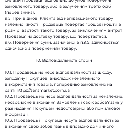
силами Продавця відповідно до умов повернення
замовленого товару, або із залученням третіх осіб
(перевізника).
9.5. При відмові Клієнта від непідакцизного товару
належної якості Продавець повертає грошові кошти в
розмірі вартості такого Товару, за виключенням витрат
Продавця на доставку товару, що повертається.
9.6. Повернення суми, зазначеної в п.9.5. здійснюється
одночасно з поверненням товару.
10. Відповідальність сторін
10.1. Продавець не несе відповідальності за шкоду,
заподіяну Покупцеві внаслідок неналежного
використання Товарів, попередньо замовлених на
сайті
https://sensmarket.com.ua
10.2. Продавець не несе відповідальності за неналежне,
несвоєчасне виконання Замовлень і своїх зобов'язань у
разі надання Покупцем недостовірної або помилкової
інформації.
10.3. Продавець і Покупець несуть відповідальність за
виконання своїх зобов'язань відповідно до чинного