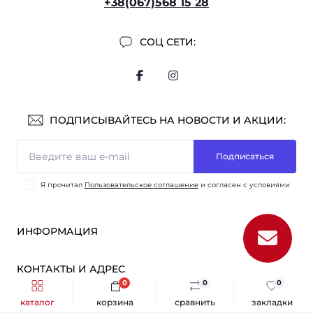
+38(067)568 15 28
СОЦ СЕТИ:
ПОДПИСЫВАЙТЕСЬ НА НОВОСТИ И АКЦИИ:
Подписаться
Я прочитал
Пользовательское соглашение
и согласен с условиями
ИНФОРМАЦИЯ
Оплата и доставка
КОНТАКТЫ И АДРЕС
ОПТ
0
0
0
Партнёрам
м. Киев, ул. Викентия Хвойки, 21
каталог
корзина
сравнить
закладки
МЕССЕНДЖЕРЫ
О нас