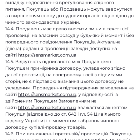
випадку недосягнення врегулювання спірного
питання, Покупець або Продавець можуть звернутися
за вирішенням спору до судових органів відповідно до
чинного законодавства України.
14.4. Продавець має право вносити зміни в текст цієї
пропозиції на власний розсуд у будь-який момент і без
попереднього повідомлення Покупців. Актуальна
(діюча) редакція пропозиції завжди доступна на
сайті
https://sensmarket.com.ua
14.5. Відсутність підписаного між Продавцем і
Покупцем примірника договору, укладеного згідно
даної пропозиції, на паперовому носії з підписами
сторін, не є підставою визнання цього договору не
укладеним. Проведення підтвердження замовлення на
сайті
https://sensmarket.com.ua
, у відповідності із
здійсненим Покупцем Замовленням на
сайті
https://sensmarket.com.ua
вважається акцептом
Покупця (відповідно до ст. 642 і гл. 54 Цивільного
кодексу України) і є моментом набрання чинності
договору купівлі-продажу товарів.
14.6. При виникненні претензій/ пропозицій Покупець