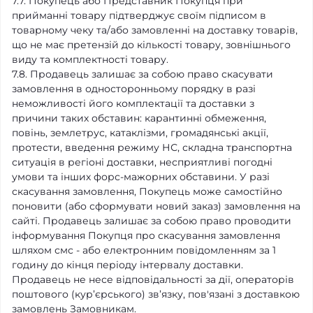
7.7. Покупець або Представник Покупця при
прийманні товару підтверджує своїм підписом в
товарному чеку та/або замовленні на доставку товарів,
що не має претензій до кількості товару, зовнішнього
виду та комплектності товару.
7.8. Продавець залишає за собою право скасувати
замовлення в односторонньому порядку в разі
неможливості його комплектації та доставки з
причини таких обставин: карантинні обмеження,
повінь, землетрус, катаклізми, громадянські акції,
протести, введення режиму НС, складна транспортна
ситуація в регіоні доставки, несприятливі погодні
умови та інших форс-мажорних обставини. У разі
скасування замовлення, Покупець може самостійно
поновити (або сформувати новий заказ) замовлення на
сайті.
Продавець залишає за собою право проводити
інформування Покупця про скасування замовлення
шляхом смс - або електронним повідомленням за 1
годину до кінця періоду інтервалу доставки
.
Продавець не несе відповідальності за дії, операторів
поштового (кур’єрського) зв’язку, пов'язані з доставкою
замовлень Замовникам.