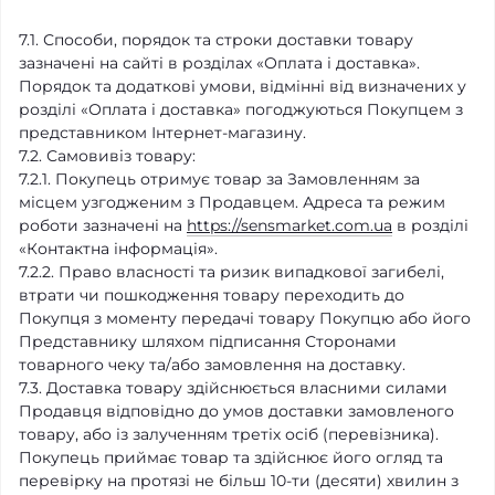
7.1. Способи, порядок та строки доставки товару
зазначені на сайті в розділах «Оплата і доставка».
Порядок та додаткові умови, відмінні від визначених у
розділі «Оплата і доставка» погоджуються Покупцем з
представником Інтернет-магазину.
7.2. Самовивіз товару:
7.2.1. Покупець отримує товар за Замовленням за
місцем узгодженим з Продавцем. Адреса та режим
роботи зазначені на
https://sensmarket.com.ua
в розділі
«Контактна інформація».
7.2.2. Право власності та ризик випадкової загибелі,
втрати чи пошкодження товару переходить до
Покупця з моменту передачі товару Покупцю або його
Представнику шляхом підписання Сторонами
товарного чеку та/або замовлення на доставку.
7.3. Доставка товару здійснюється власними силами
Продавця відповідно до умов доставки замовленого
товару, або із залученням третіх осіб (перевізника).
Покупець приймає товар та здійснює його огляд та
перевірку на протязі не більш 10-ти (десяти) хвилин з