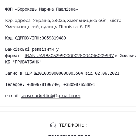
ФОП «Берекець Марина Павлівна»
Юр. адреса:
Україна, 29025, Хмельницька обл., місто
Хмельницький, вулиця Північна, б. 115
Код ЄДРПОУ/ІПН:3059819489
Банківські реквізити у
IBAN:UA983052990000026004016009997
форматі
в Хмельн
КБ "ПРИВАТБАНК"
Запис в ЄДР №2010350000000003504 від 02.06.2021
Телефон: +380678106740; +380987658891
e-mail:
sensmarketlink@gmail.com
ТЕЛЕФОНЫ: