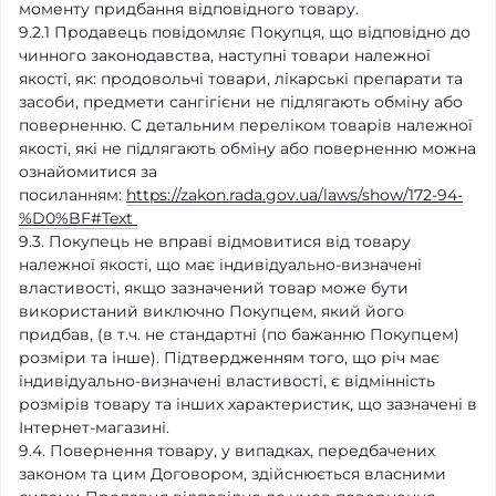
моменту придбання відповідного товару.
9.2.1
Продавець повідомляє Покупця, що відповідно до
чинного законодавства, наступні товари належної
якості, як: продовольчі товари, лікарські препарати та
засоби, предмети сангігієни не підлягають обміну або
поверненню. С детальним переліком товарів належної
якості, які не підлягають обміну або поверненню можна
ознайомитися за
посиланням:
https://zakon.rada.gov.ua/laws/show/172-94-
%D0%BF#Text
9.3. Покупець не вправі відмовитися від товару
належної якості, що має індивідуально-визначені
властивості, якщо зазначений товар може бути
використаний
виключно Покупцем, який його
придбав,
(в т.ч. не стандартні (по бажанню Покупцем)
розміри та інше). Підтвердженням того, що річ має
індивідуально-визначені властивості, є відмінність
розмірів товару та інших характеристик, що зазначені в
Інтернет-магазині.
9.4. Повернення товару, у випадках, передбачених
законом та цим Договором, здійснюється власними