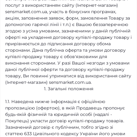
послуг з використанням сайту (Інтернет-магазин)
sensmarket.com.ua, участь в бонусних програмах,
акціях, заповнення заявок, форм, замовлення Товару за
допомогою гарячої лінії і т.п.) є Вашою беззаперечною
згодою з усіма умовами, зазначеними у даній публічній
оферті на укладення договору купівлі-продажу товару і
прирівнюється до підписання договору обома
сторонами. Дана публічна оферта та умови договору
купівлі-продажу товару є обов'язковими для
виконання сторонами. У разі Вашої незгоди з умовами
даної публічної оферти та договору купівлі-продажу
товару, Ви повинні утриматися від використання сайту
(Інтернет-магазин) sensmarket.com.ua.
1. Загальні положення
1.1. Наведена нижче інформація є офіційною
пропозицією (офертою), в якій Продавець пропонує
будь-якій фізичній та юридичній особі (надалі -
Покупець) укласти договір купівлі-продажу товарів.
Зазначений договір є публічним, тобто згідно зі
статтею 633 Цивільного кодексу України його умови