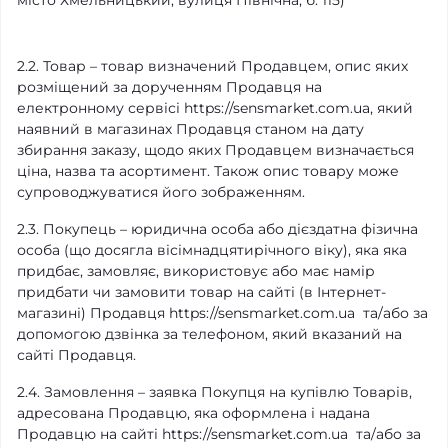
місто Хмельницький, вулиця Північна, б. 115)
2.2. Товар – товар визначений Продавцем, опис яких
розміщений за дорученням Продавця на
електронному сервісі https://sensmarket.com.ua, який
наявний в магазинах Продавця станом на дату
збирання заказу, щодо яких Продавцем визначається
ціна, назва та асортимент. Також опис товару може
супроводжуватися його зображенням.
2.3. Покупець – юридична особа або дієздатна фізична
особа (що досягла вісімнадцятирічного віку), яка яка
придбає, замовляє, використовує або має намір
придбати чи замовити товар на сайті (в Інтернет-
магазині) Продавця https://sensmarket.com.ua та/або за
допомогою дзвінка за телефоном, який вказаний на
сайті Продавця.
2.4. Замовлення – заявка Покупця на купівлю Товарів,
адресована Продавцю, яка оформлена і надана
Продавцю на сайті https://sensmarket.com.ua та/або за