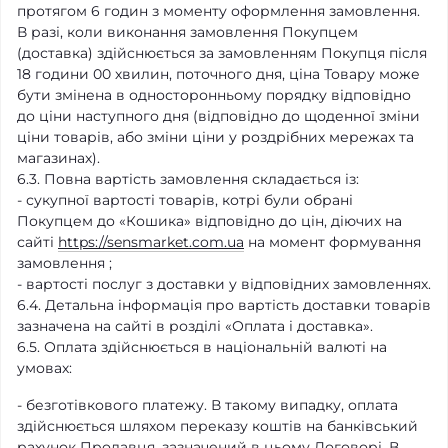
протягом
6 годин
з моменту оформлення замовлення.
В разі, коли виконання замовлення Покупцем
(доставка) здійснюється за замовленням Покупця після
18 години 00 хвилин, поточного дня, ціна Товару може
бути змінена в односторонньому порядку відповідно
до ціни наступного дня (відповідно до щоденної зміни
ціни товарів, або зміни ціни у роздрібних мережах та
магазинах).
6.3. Повна вартість замовлення складається із:
- сукупної вартості товарів, котрі були обрані
Покупцем до «Кошика» відповідно до цін, діючих на
сайті
https://sensmarket.com.ua
на момент формування
замовлення ;
- вартості послуг з доставки у відповідних замовленнях.
6.4. Детальна інформація про вартість доставки товарів
зазначена на сайті в розділі «Оплата і доставка».
6.5. Оплата здійснюється в національній валюті на
умовах:
- безготівкового платежу. В такому випадку, оплата
здійснюється шляхом переказу коштів на банківський
рахунок Продавця, зазначений в цьому Договорі. В