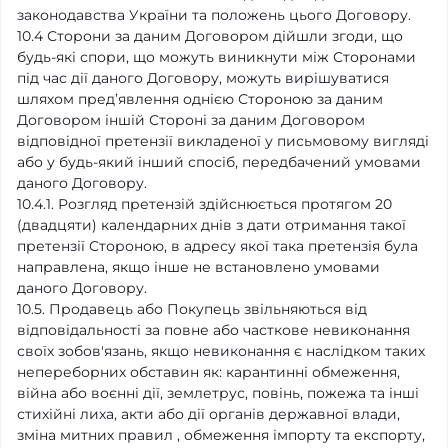
законодавства України та положень цього Договору.
10.4 Сторони за даним Договором дійшли згоди, що
будь-які спори, що можуть виникнути між Сторонами
під час дії даного Договору, можуть вирішуватися
шляхом пред’явлення однією Стороною за даним
Договором іншій Стороні за даним Договором
відповідної претензії викладеної у письмовому вигляді
або у будь-який інший спосіб, передбачений умовами
даного Договору.
10.4.1. Розгляд претензій здійснюється протягом
20
(двадцяти)
календарних днів з дати отримання такої
претензії Стороною, в адресу якої така претензія була
направлена, якщо інше не встановлено умовами
даного Договору.
10.5. Продавець або Покупець звільняються від
відповідальності за повне або часткове невиконання
своїх зобов'язань, якщо невиконання є наслідком таких
непереборних обставин як: карантинні обмеження,
війна або воєнні дії, землетрус, повінь, пожежа та інші
стихійні лиха, акти або дії органів державної влади,
зміна митних правил , обмеження імпорту та експорту,