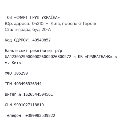
ТОВ «СМАРТ ГРУП УКРАЇНА»
Юр. адреса: 04210; м. Київ, проспект Героїв
Сталінграда; буд. 20-А
Код ЄДРПОУ: 40549852
Банківські реквізити: р/р
UA423052990000026005026800572 в КБ «ПРИВАТБАНК» в
м. Київ.
МФО 305299
ІПН 405498526544
Витяг № 1626544504561
GLN 9991027118810
Телефон: +380983539822