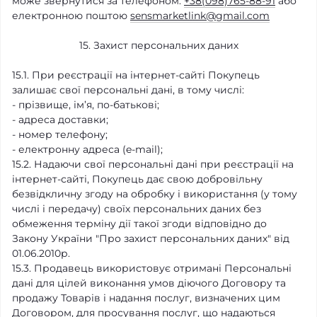
може звернутися за телефоном:
+38(098)765-88-91
або
електронною поштою
sensmarketlink@gmail.com
15. Захист персональних даних
15.1. При реєстрації на інтернет-сайті Покупець
залишає свої персональні дані, в тому числі:
- прізвище, ім’я, по-батькові;
- адреса доставки;
- номер телефону;
- електронну адреса (e-mail);
15.2. Надаючи свої персональні дані при реєстрації на
інтернет-сайті, Покупець дає свою добровільну
безвідкличну згоду на обробку і використання (у тому
числі і передачу) своїх персональних даних без
обмеження терміну дії такої згоди відповідно до
Закону України "Про захист персональних даних" від
01.06.2010р.
15.3. Продавець використовує отримані Персональні
дані для цілей виконання умов діючого Договору та
продажу Товарів і надання послуг, визначених цим
Договором, для просування послуг, що надаються