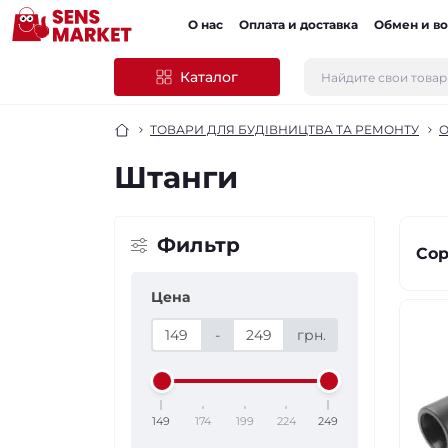
О нас
Оплата и доставка
Обмен и во
Каталог
ТОВАРИ ДЛЯ БУДІВНИЦТВА ТА РЕМОНТУ
О
Штанги
Фильтр
Сор
Цена
-
грн.
149
174
199
224
249