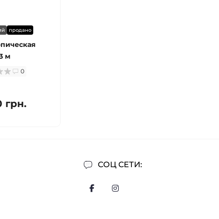
ий
продано
опическая
3 м
0
0 грн.
СОЦ СЕТИ: