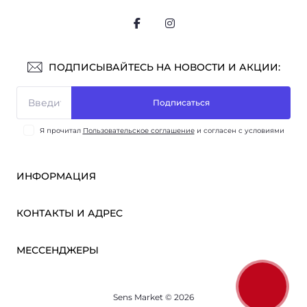
ПОДПИСЫВАЙТЕСЬ НА НОВОСТИ И АКЦИИ:
Подписаться
Я прочитал
Пользовательское соглашение
и согласен с условиями
ИНФОРМАЦИЯ
Оплата и доставка
КОНТАКТЫ И АДРЕС
ОПТ
Партнёрам
м. Киев, ул. Викентия Хвойки, 21
МЕССЕНДЖЕРЫ
О нас
sensmarketlink@gmail.com
Пользовательское соглашение
Telegram
Связаться с нами
пн-пт: 10:00-18:00
Sens Market © 2026
Viber
сб-вс: выходной
Возврат товара