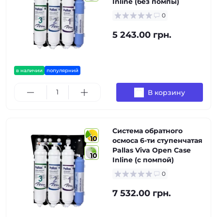
Inline (без помпы)
0
5 243.00 грн.
в наличии
популярний
В корзину
Система обратного
10
осмоса 6-ти ступенчатая
Pallas Viva Open Case
10
Inline (с помпой)
0
7 532.00 грн.