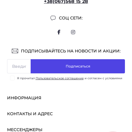
+38(067)568 15 28
СОЦ СЕТИ:
ПОДПИСЫВАЙТЕСЬ НА НОВОСТИ И АКЦИИ:
Подписаться
Я прочитал
Пользовательское соглашение
и согласен с условиями
ИНФОРМАЦИЯ
Оплата и доставка
КОНТАКТЫ И АДРЕС
ОПТ
Партнёрам
м. Киев, ул. Викентия Хвойки, 21
МЕССЕНДЖЕРЫ
О нас