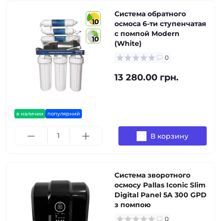
Система обратного
10
осмоса 6-ти ступенчатая
с помпой Modern
10
(White)
0
13 280.00 грн.
в наличии
популярний
В корзину
Система зворотного
осмосу Pallas Iconic Slim
Digital Panel 5A 300 GPD
з помпою
0