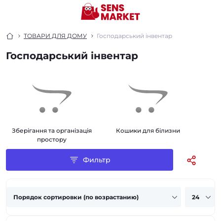
ТОВАРИ ДЛЯ ДОМУ
Господарський інвентар
Господарський інвентар
Зберігання та організація
Кошики для білизни
В
простору
Фильтр