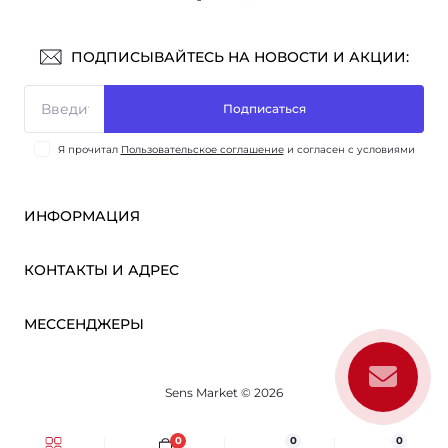
ПОДПИСЫВАЙТЕСЬ НА НОВОСТИ И АКЦИИ:
Подписаться
Я прочитал
Пользовательское соглашение
и согласен с условиями
ИНФОРМАЦИЯ
Оплата и доставка
КОНТАКТЫ И АДРЕС
ОПТ
Партнёрам
м. Киев, ул. Викентия Хвойки, 21
МЕССЕНДЖЕРЫ
О нас
sensmarketlink@gmail.com
Пользовательское соглашение
Telegram
Связаться с нами
пн-пт: 10:00-18:00
Sens Market © 2026
Viber
сб-вс: выходной
Возврат товара
Карта сайта
0
0
0