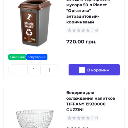
мусора 50 л Planet
"Органика"
антрацитовый-
коричневый
0
720.00 грн.
в наличии
популярний
В корзину
Ведерко для
охлаждения напитков
TIFFANY 19930000
GUZZINI
0