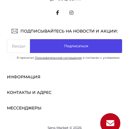
ПОДПИСЫВАЙТЕСЬ НА НОВОСТИ И АКЦИИ:
Подписаться
Я прочитал
Пользовательское соглашение
и согласен с условиями
ИНФОРМАЦИЯ
Оплата и доставка
КОНТАКТЫ И АДРЕС
ОПТ
Партнёрам
м. Киев, ул. Викентия Хвойки, 21
МЕССЕНДЖЕРЫ
О нас
sensmarketlink@gmail.com
Пользовательское соглашение
Telegram
Связаться с нами
пн-пт: 10:00-18:00
Sens Market © 2026
Viber