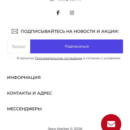
ПОДПИСЫВАЙТЕСЬ НА НОВОСТИ И АКЦИИ:
Подписаться
Я прочитал
Пользовательское соглашение
и согласен с условиями
ИНФОРМАЦИЯ
Оплата и доставка
КОНТАКТЫ И АДРЕС
ОПТ
Партнёрам
м. Киев, ул. Викентия Хвойки, 21
МЕССЕНДЖЕРЫ
О нас
sensmarketlink@gmail.com
Пользовательское соглашение
Telegram
Связаться с нами
пн-пт: 10:00-18:00
Sens Market © 2026
Viber