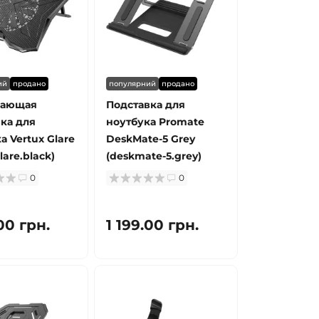
ий
продано
популярний
продано
дающая
Подставка для
ка для
ноутбука Promate
а Vertux Glare
DeskMate-5 Grey
lare.black)
(deskmate-5.grey)
0
0
00 грн.
1 199.00 грн.