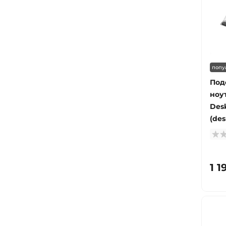
попу
Под
ноу
Desk
(des
1 1