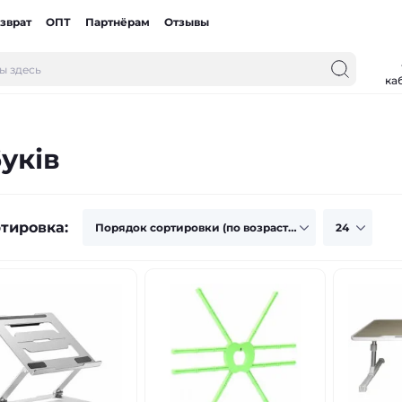
зврат
ОПТ
Партнёрам
Отзывы
ка
уків
тировка: