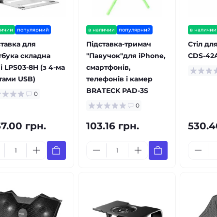
личии
популярний
в наличии
популярний
в наличии
ставка для
Підставка-тримач
Стіл дл
тбука складна
"Павучок"для iPhone,
CDS-42
 LPS03-8H (з 4-ма
смартфонів,
тами USB)
телефонів і камер
BRATECK PAD-3S
0
0
57.00 грн.
103.16 грн.
530.4