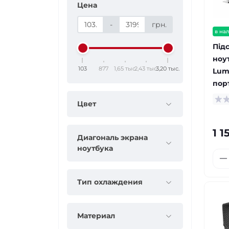
Цена
-
грн.
в на
Під
ноу
103
877
1,65 тыс.
2,43 тыс.
3,20 тыс.
Lumi
пор
Цвет
1 1
Диагональ экрана
ноутбука
Тип охлаждения
Материал