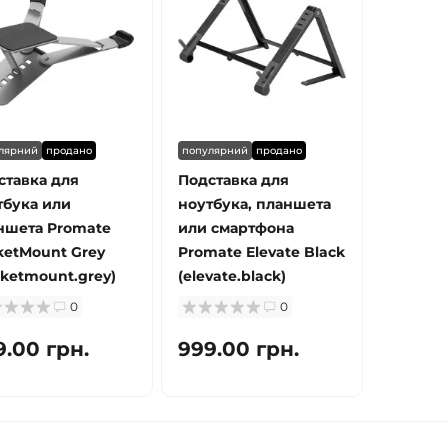
лярний
продано
популярний
продано
ставка для
Подставка для
тбука или
ноутбука, планшета
ншета Promate
или смартфона
ketMount Grey
Promate Elevate Black
cketmount.grey)
(elevate.black)
0
0
9.00 грн.
999.00 грн.