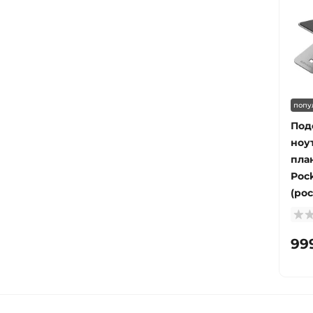
попу
Под
ноу
пла
Poc
(po
99