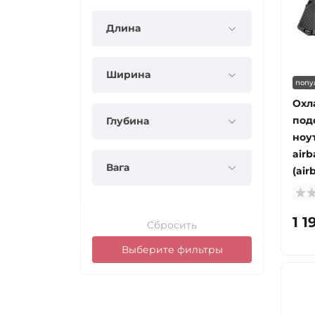
Длина
Ширина
попу
Охл
под
Глубина
ноу
airb
Вага
(air
1 1
Сбросить
Выберите фильтры