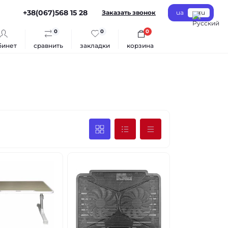
+38(067)568 15 28
Заказать звонок
ua
ru
0
0
0
бинет
сравнить
закладки
корзина