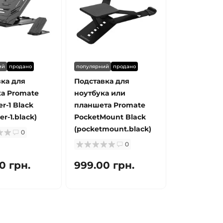
ий
продано
популярний
продано
ка для
Подставка для
а Promate
ноутбука или
r-1 Black
планшета Promate
er-1.black)
PocketMount Black
(pocketmount.black)
0
0
0 грн.
999.00 грн.