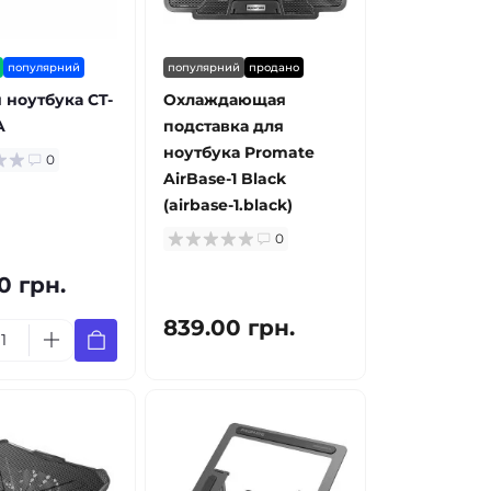
популярний
популярний
продано
я ноутбука CT-
Охлаждающая
A
подставка для
ноутбука Promate
0
AirBase-1 Black
(airbase-1.black)
0
0 грн.
839.00 грн.