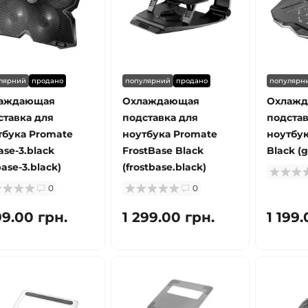
лярний
продано
популярний
продано
популярн
аждающая
Охлаждающая
Охлаж
ставка для
подставка для
подстав
тбука Promate
ноутбука Promate
ноутбук
ase-3.black
FrostBase Black
Black (g
base-3.black)
(frostbase.black)
0
0
99.00 грн.
1 299.00 грн.
1 199.