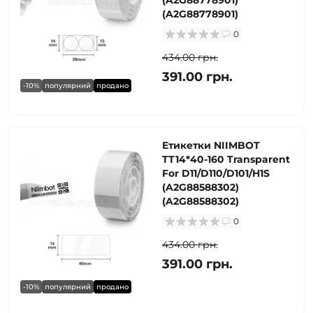
(A2G88778901)
(A2G88778901)
0
434.00 грн.
391.00 грн.
-10%
популярний
продано
Етикетки NIIMBOT
TT14*40-160 Transparent
For D11/D110/D101/H1S
(A2G88588302)
(A2G88588302)
0
434.00 грн.
391.00 грн.
-10%
популярний
продано