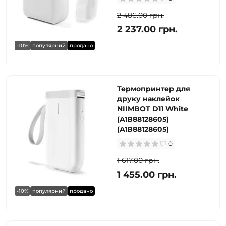
2 486.00 грн.
2 237.00 грн.
-10%
популярний
продано
Термопринтер для
друку наклейок
NIIMBOT D11 White
(A1B88128605)
(A1B88128605)
0
1 617.00 грн.
1 455.00 грн.
-10%
популярний
продано