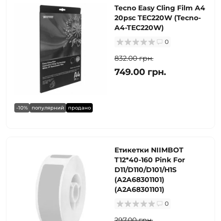
Tecno Easy Cling Film A4
20psc TEC220W (Tecno-
A4-TEC220W)
0
832.00 грн.
749.00 грн.
-10%
популярний
продано
Етикетки NIIMBOT
T12*40-160 Pink For
D11/D110/D101/H1S
(A2A68301101)
(A2A68301101)
0
297.00 грн.