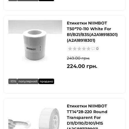
Етикетки NIIMBOT
T50*70-110 White For
B1/B21/B3S(A2A18918301)
(A2A18918301)
0
249.00 грн.
224.00 грн.
-10%
популярний
продано
Етикетки NIIMBOT
TT14*28-220 Round
Transparent For
D11/D110/D101/H1S