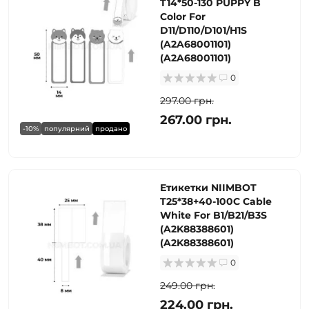
T14*50-130 PUPPY B
Color For
D11/D110/D101/H1S
(A2A68001101)
(A2A68001101)
0
297.00 грн.
267.00 грн.
-10%
популярний
продано
Етикетки NIIMBOT
T25*38+40-100C Cable
White For B1/B21/B3S
(A2K88388601)
(A2K88388601)
0
249.00 грн.
224.00 грн.