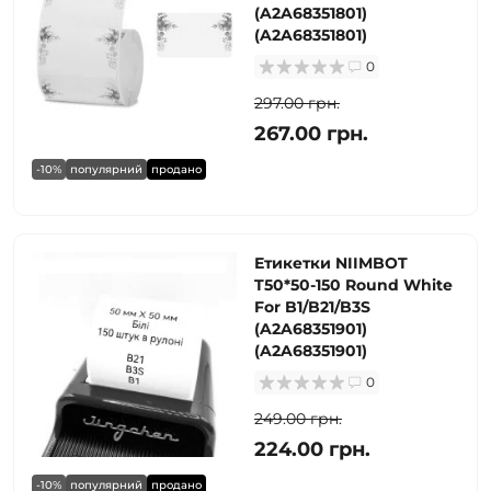
(A2A68351801)
(A2A68351801)
0
297.00 грн.
267.00 грн.
-10%
популярний
продано
Етикетки NIIMBOT
T50*50-150 Round White
For B1/B21/B3S
(A2A68351901)
(A2A68351901)
0
249.00 грн.
224.00 грн.
-10%
популярний
продано