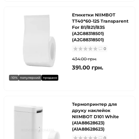
Етикетки NIIMBOT
TT40*60-125 Transparent
For B1/B21/B3S
(A2G88318501)
(A2G88318501)
0
434.00 грн.
391.00 грн.
-10%
популярний
продано
Термопринтер для
друку наклейок
NIIMBOT D101 White
(A1A88628623)
(A1A88628623)
0