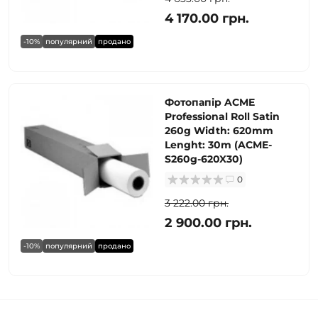
4 170.00 грн.
-10%
популярний
продано
Фотопапір ACME
Professional Roll Satin
260g Width: 620mm
Lenght: 30m (ACME-
S260g-620X30)
0
3 222.00 грн.
2 900.00 грн.
-10%
популярний
продано