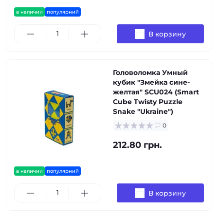
в наличии
популярний
В корзину
Головоломка Умный
кубик "Змейка сине-
желтая" SCU024 (Smart
Cube Twisty Puzzle
Snake "Ukraine")
0
212.80 грн.
в наличии
популярний
В корзину