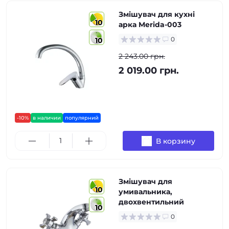
Змішувач для кухні
10
арка Merida-003
0
10
2 243.00 грн.
2 019.00 грн.
-10%
в наличии
популярний
В корзину
Змішувач для
10
умивальника,
двохвентильний
10
0