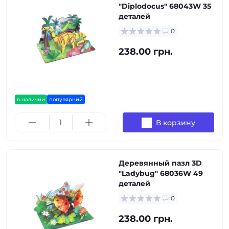
"Diplodocus" 68043W 35
деталей
0
238.00 грн.
в наличии
популярний
В корзину
Деревянный пазл 3D
"Ladybug" 68036W 49
деталей
0
238.00 грн.