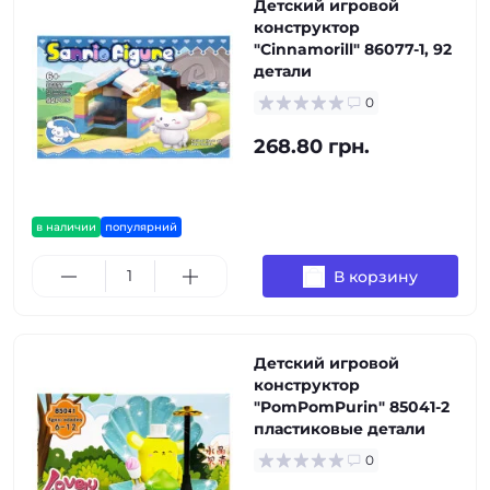
Детский игровой
конструктор
"Cinnamorill" 86077-1, 92
детали
0
268.80 грн.
в наличии
популярний
В корзину
Детский игровой
конструктор
"PomPomPurin" 85041-2
пластиковые детали
0