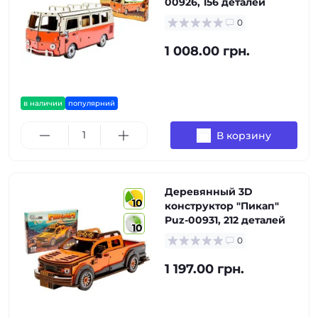
00926, 156 деталей
0
1 008.00 грн.
в наличии
популярний
В корзину
Деревянный 3D
10
конструктор "Пикап"
Puz-00931, 212 деталей
10
0
1 197.00 грн.