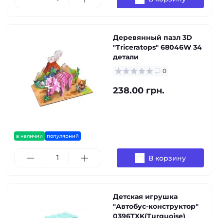
Деревянный пазл 3D
"Triceratops" 68046W 34
детали
0
238.00 грн.
в наличии
популярний
В корзину
Детская игрушка
"Автобус-конструктор"
0396TXK(Turquoise)