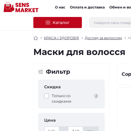
О нас
Оплата и доставка
Обмен и во
Каталог
КРАСА І ЗДОРОВ'Я
Догляд за волоссям
М
Маски для волосся
Фильтр
Сор
Скидка
Только со
2
cкидками
Цена