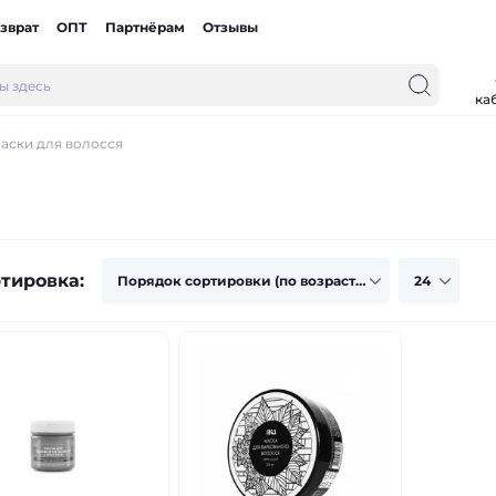
зврат
ОПТ
Партнёрам
Отзывы
ка
аски для волосся
тировка: