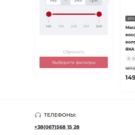
-
грн.
-20%
149
199
249
299
349
Мас
вос
вол
ЯКА
Сбросить
Выберите фильтры
187.
149
ТЕЛЕФОНЫ:
+38(067)568 15 28