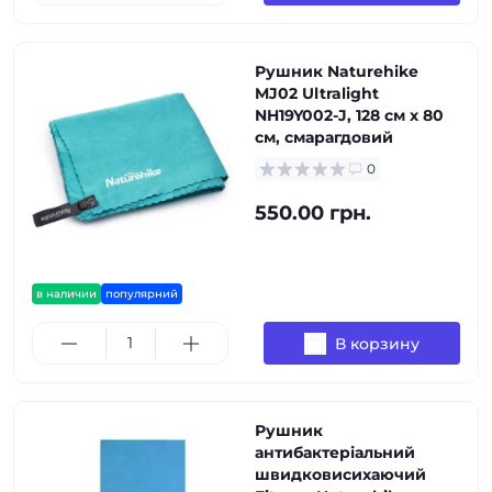
Рушник Naturehike
MJ02 Ultralight
NH19Y002-J, 128 см х 80
см, смарагдовий
0
550.00 грн.
в наличии
популярний
В корзину
Рушник
антибактеріальний
швидковисихаючий