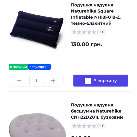
Подушка надувна
Naturehike Square
Inflatable NH18F018-Z,
темно-блакитний
0
130.00 грн.
в наличии
популярний
В корзину
Подушка надувна
бесшумна Naturehike
CNH22DZ011, бузковий
0