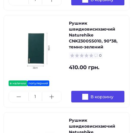
Рушник
швидковисихаючий
Naturehike
CNK2300SS010, 90*38,
темно-зелений
0
410.00 грн.
в наличии
популярний
В корзину
Рушник
швидковисихаючий
Naturehike