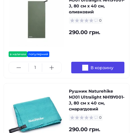
MJ01 Ultralight NH19Y001-
J, 80 см х 40 см,
оливковий
0
290.00 грн.
в наличии
популярний
В корзину
Рушник Naturehike
MJ01 Ultralight NH19Y001-
J, 80 см х 40 см,
смарагдовий
0
290.00 грн.