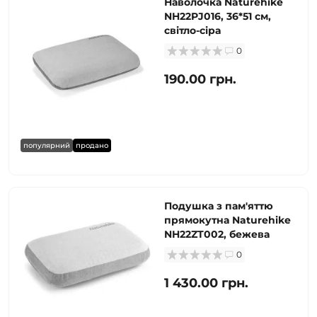
Наволочка Naturehike
NH22PJ016, 36*51 см,
світло-сіра
0
190.00 грн.
популярний
продано
Подушка з пам'яттю
прямокутна Naturehike
NH22ZT002, бежева
0
1 430.00 грн.