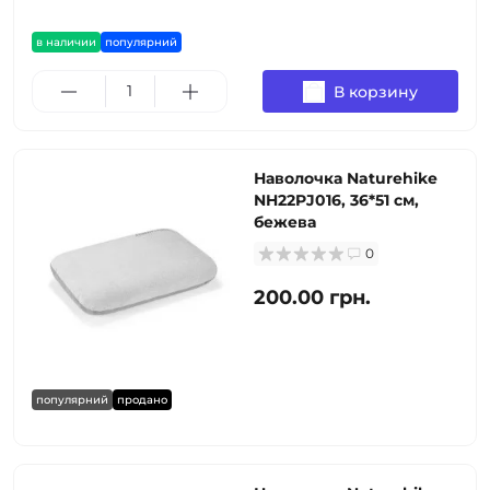
в наличии
популярний
В корзину
Наволочка Naturehike
NH22PJ016, 36*51 см,
бежева
0
200.00 грн.
популярний
продано