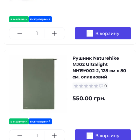
в наличии
популярний
В корзину
Рушник Naturehike
MJ02 Ultralight
NH19Y002-J, 128 см х 80
см, оливковий
0
550.00 грн.
в наличии
популярний
В корзину