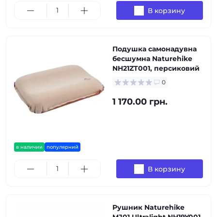
В корзину
Подушка самонадувна
бесшумна Naturehike
NH21ZT001, персиковий
0
1 170.00 грн.
в наличии
популярний
В корзину
Рушник Naturehike