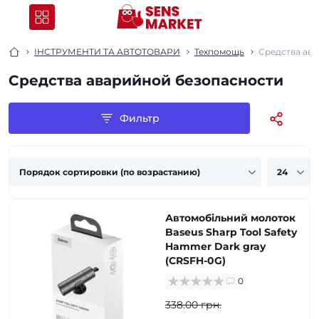
ІНСТРУМЕНТИ ТА АВТОТОВАРИ
Техпомощь
Средства ав
Средства аварийной безопасности
Фильтр
Автомобільний молоток
Baseus Sharp Tool Safety
Hammer Dark gray
(CRSFH-0G)
0
338.00 грн.