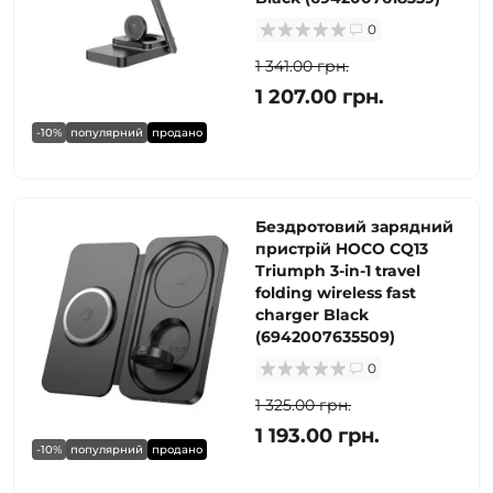
0
1 341.00 грн.
1 207.00 грн.
-10%
популярний
продано
Бездротовий зарядний
пристрій HOCO CQ13
Triumph 3-in-1 travel
folding wireless fast
charger Black
(6942007635509)
0
1 325.00 грн.
1 193.00 грн.
-10%
популярний
продано