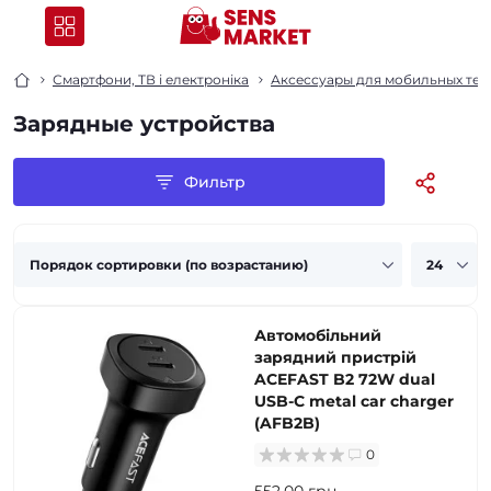
Смартфони, ТВ і електроніка
Аксессуары для мобильных тел
Зарядные устройства
Фильтр
Автомобільний
зарядний пристрій
ACEFAST B2 72W dual
USB-C metal car charger
(AFB2B)
0