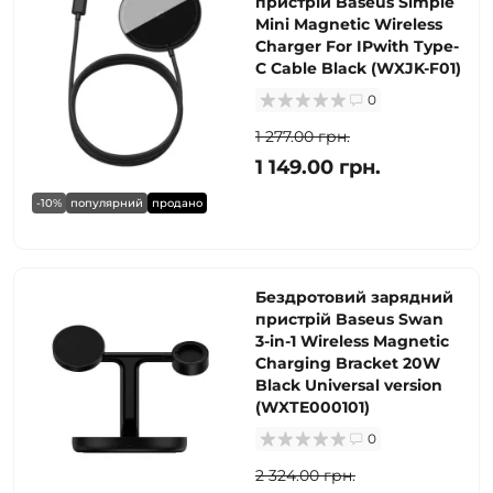
пристрій Baseus Simple
Mini Magnetic Wireless
Charger For IPwith Type-
C Cable Black (WXJK-F01)
0
1 277.00 грн.
1 149.00 грн.
-10%
популярний
продано
Бездротовий зарядний
пристрій Baseus Swan
3-in-1 Wireless Magnetic
Charging Bracket 20W
Black Universal version
(WXTE000101)
0
2 324.00 грн.