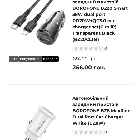
зарядний пристрій
BOROFONE BZ20 Smart
38W dual port
PD20W+QC3.0 car
charger set(C to iP)
Transparent Black
(BZ20CLTB)
0
284.00 грн.
-10%
популярний
продано
256.00 грн.
Автомобільний
зарядний пристрій
BOROFONE BZ8 MaxRide
Dual Port Car Charger
White (BZ8W)
0