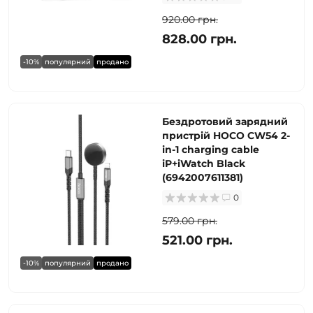
920.00 грн.
828.00 грн.
-10%
популярний
продано
Бездротовий зарядний
пристрій HOCO CW54 2-
in-1 charging cable
iP+iWatch Black
(6942007611381)
0
579.00 грн.
521.00 грн.
-10%
популярний
продано