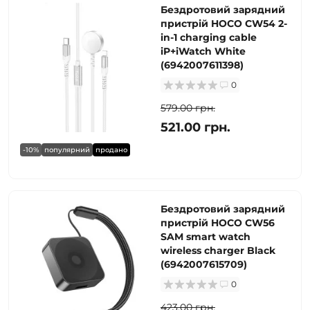
Бездротовий зарядний
пристрій HOCO CW54 2-
in-1 charging cable
iP+iWatch White
(6942007611398)
0
579.00 грн.
521.00 грн.
-10%
популярний
продано
Бездротовий зарядний
пристрій HOCO CW56
SAM smart watch
wireless charger Black
(6942007615709)
0
423.00 грн.