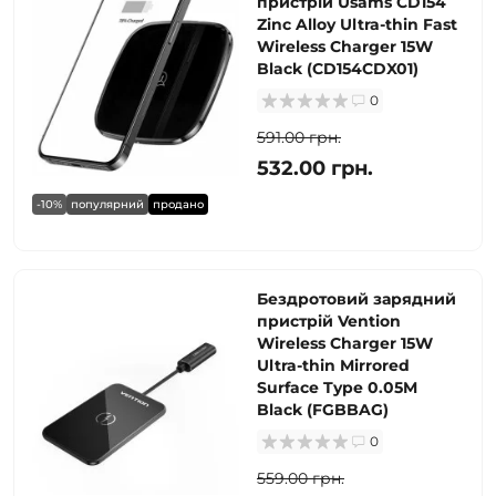
пристрій Usams CD154
Zinc Alloy Ultra-thin Fast
Wireless Charger 15W
Black (CD154CDX01)
0
591.00 грн.
532.00 грн.
-10%
популярний
продано
Бездротовий зарядний
пристрій Vention
Wireless Charger 15W
Ultra-thin Mirrored
Surface Type 0.05M
Black (FGBBAG)
0
559.00 грн.