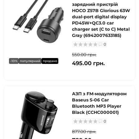
зарядний пристрій
HOCO Z57B Glorious 63W
dual-port digital display
PD45W+QC3.0 car
charger set (C to C) Metal
Gray (6942007633185)
0
550.00 грн.
-10%
популярний
продано
495.00 грн.
АЗП з FM-модулятором
Baseus S-06 Car
Bluetooth MP3 Player
Black (CCHC000001)
0
877.00 грн.