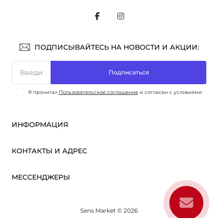
ПОДПИСЫВАЙТЕСЬ НА НОВОСТИ И АКЦИИ:
Подписаться
Я прочитал
Пользовательское соглашение
и согласен с условиями
ИНФОРМАЦИЯ
Оплата и доставка
КОНТАКТЫ И АДРЕС
ОПТ
Партнёрам
м. Киев, ул. Викентия Хвойки, 21
МЕССЕНДЖЕРЫ
О нас
sensmarketlink@gmail.com
Пользовательское соглашение
Telegram
Связаться с нами
пн-пт: 10:00-18:00
Sens Market © 2026
Viber
сб-вс: выходной
Возврат товара