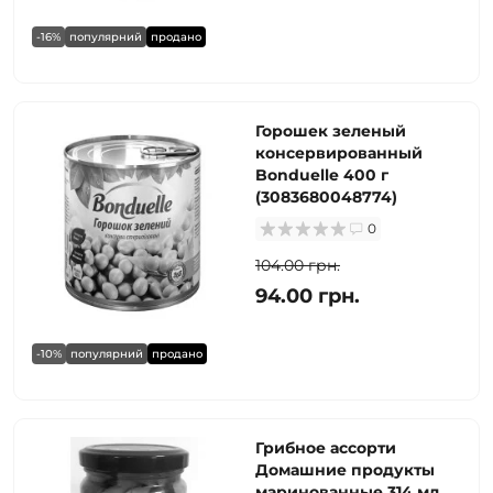
-16%
популярний
продано
Горошек зеленый
консервированный
Bonduelle 400 г
(3083680048774)
0
104.00 грн.
94.00 грн.
-10%
популярний
продано
Грибное ассорти
Домашние продукты
маринованные 314 мл