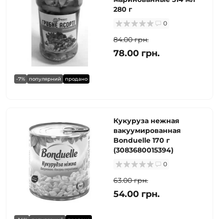
280 г
0
84.00 грн.
78.00 грн.
-7%
популярний
продано
Кукуруза нежная
вакуумированная
Bonduelle 170 г
(3083680015394)
0
63.00 грн.
54.00 грн.