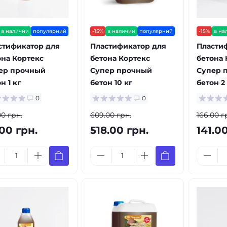
в наличии
популярний
-15%
в наличии
популярний
-15%
в на
стификатор для
Пластификатор для
Пласти
она Кортекс
бетона Кортекс
бетона 
ер прочный
Супер прочный
Супер 
н 1 кг
бетон 10 кг
бетон 2
0
0
00 грн.
609.00 грн.
166.00 г
00 грн.
518.00 грн.
141.0