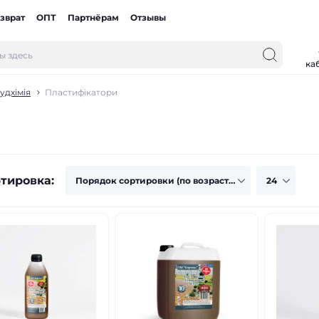
зврат
ОПТ
Партнёрам
Отзывы
ка
удхімія
Пластифікатори
тировка: