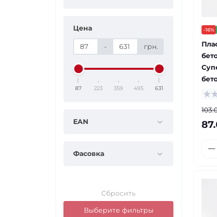
Цена
-16%
Пла
-
грн.
бет
Суп
бето
87
223
359
495
631
103.
EAN
87.
Фасовка
Сбросить
Выберите фильтры