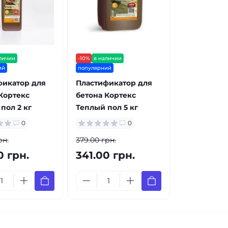
личии
-10%
в наличии
ий
популярний
фикатор для
Пластификатор для
Кортекс
бетона Кортекс
пол 2 кг
Теплый пол 5 кг
0
0
рн.
379.00 грн.
0 грн.
341.00 грн.