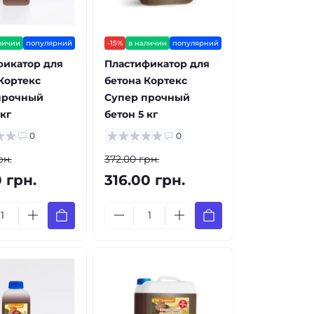
личии
популярний
-15%
в наличии
популярний
фикатор для
Пластификатор для
Кортекс
бетона Кортекс
прочный
Супер прочный
 кг
бетон 5 кг
0
0
рн.
372.00 грн.
0 грн.
316.00 грн.