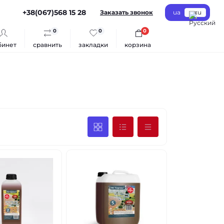
+38(067)568 15 28
Заказать звонок
ua
ru
0
0
0
бинет
сравнить
закладки
корзина