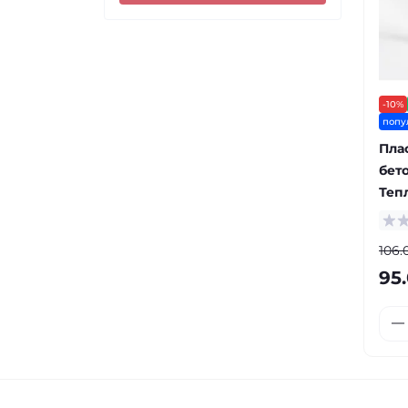
-10%
попу
Пла
бет
Тепл
106.
95