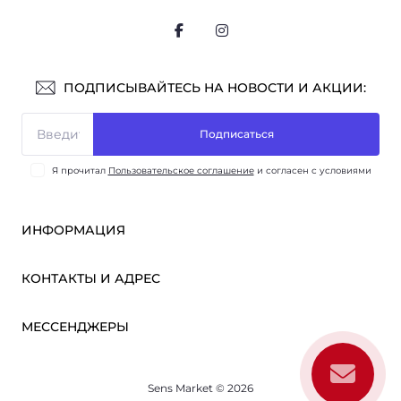
ПОДПИСЫВАЙТЕСЬ НА НОВОСТИ И АКЦИИ:
Подписаться
Я прочитал
Пользовательское соглашение
и согласен с условиями
ИНФОРМАЦИЯ
Оплата и доставка
КОНТАКТЫ И АДРЕС
ОПТ
Партнёрам
м. Киев, ул. Викентия Хвойки, 21
МЕССЕНДЖЕРЫ
О нас
sensmarketlink@gmail.com
Пользовательское соглашение
Telegram
Связаться с нами
пн-пт: 10:00-18:00
Sens Market © 2026
Viber
сб-вс: выходной
Возврат товара