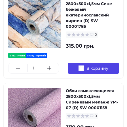
2800х500х1,5мм Сине-
бежевый
екатеринославский
кирпич (D) SW-
00001785
0
315.00 грн.
в наличии
популярний
В корзину
Обои самоклеющиеся
2800х500х1,5мм
Сиреневый меланж YM-
07 (D) SW-00001158
0