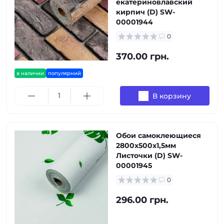
екатериновлавский
кирпич (D) SW-
00001944
0
370.00 грн.
в наличии
популярний
В корзину
Обои самоклеющиеся
2800х500х1,5мм
Листочки (D) SW-
00001945
0
296.00 грн.