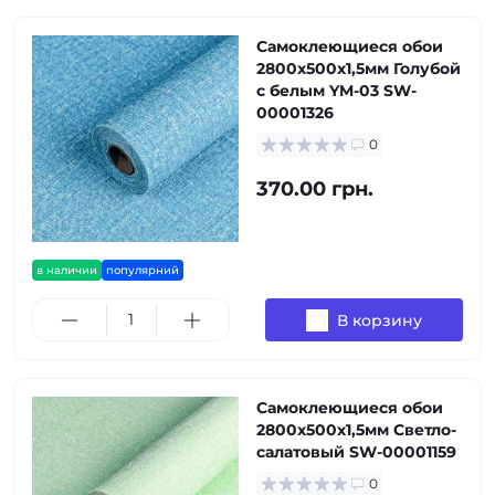
Самоклеющиеся обои
2800х500х1,5мм Голубой
с белым YM-03 SW-
00001326
0
370.00 грн.
в наличии
популярний
В корзину
Самоклеющиеся обои
2800х500х1,5мм Светло-
салатовый SW-00001159
0