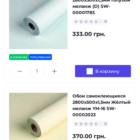
2800х500х1,5мм Голубой
меланж (D) SW-
00001783
0
333.00 грн.
в наличии
популярний
В корзину
Обои самоклеющиеся
2800х500х1,5мм Жёлтый
меланж YM-16 SW-
00002023
0
370.00 грн.